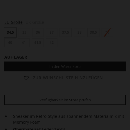
C
C
EU Größe
UK Größe
H
H
A
A
34.5
35
36
37
37.5
38
38.5
39
R
R
L
L
Y
40
41
41.5
42
Y
AUF LAGER
In den Warenkorb
ZUR WUNSCHLISTE HINZUFÜGEN
Verfügbarkeit im Store prüfen
Sneaker im Retro-Style aus spannendem Materialmix mit
Memory Foam
Obermaterial:
Leder/Textil