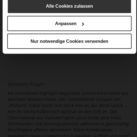
Alle Cookies zulassen
Anpassen
Nur notwendige Cookies verwenden
Memory Foam
Als innovatives Highlight begeistert unsere Innensohle aus
weichem Memory Foam. Der rückstellende Schaum der
„Proform“-Sohle passt sich mit 8 mm an der Ferse und 6
mm im Vorderfußbereich optimal an den Fuß an. Das
Obermaterial aus hochwertigem Lycra bietet eine hohe
Dehnbarkeit und Atmungsaktivität, während es gleichzeitig
Feuchtigkeit effektiv absorbiert. Diese Kombination
garantiert einen unvergleichlich weichen Auftritt und sorgt