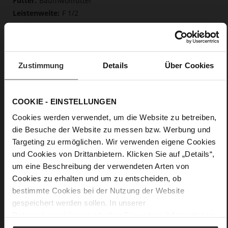
Baumwollfutter
F 1/2
Weiche, fest eingearbeitete Einlegesohle aus
innovativem Memory Foam
Schnürung
Nein
Zustimmung
Details
Über Cookies
0
flach
Soft-Tex, Kalbvelourleder in Raulederoptik
COOKIE - EINSTELLUNGEN
mit einem schönen Schreibeffekt
Cookies werden verwendet, um die Website zu betreiben,
die Besuche der Website zu messen bzw. Werbung und
Targeting zu ermöglichen. Wir verwenden eigene Cookies
und Cookies von Drittanbietern. Klicken Sie auf „Details“,
um eine Beschreibung der verwendeten Arten von
Cookies zu erhalten und um zu entscheiden, ob
bestimmte Cookies bei der Nutzung der Website
gespeichert werden sollen. In unserer
Datenschutzerklärung
erhalten Sie weitere Informationen.