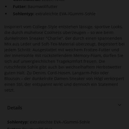
Futter:
Baumwollfutter
Sohlentyp:
extraleichte EVA-/Gummi-Sohle
Inspiriert vom College-Style entstehen lässige, sportive Looks,
die durch mühelose Coolness überzeugen – so wie beim
dunkelroten Sneaker "Charlie", der durch einen spannenden
Mix aus Leder und Soft-Tex-Material überzeugt. Begeistert bei
jedem Schritt: Ausgestattet mit weichem Frottee-Futter und
der Innensohle mit rückstellendem Memory-Foam, dürfen Sie
sich auf unvergleichlichen Tragekomfort freuen. Die
rutschfeste Sohle gibt auch bei wechselhaftem Herbstwetter
guten Halt. Zu Denim, Cord-Hosen, Langarm-Polo oder
Blouson – der dunkelrote Damen-Sneaker von Högl verkörpert
einen Stil, der entspannt wirkt und dennoch ein Statement
setzt.
Details
Mehr
extraleichte EVA-/Gummi-Sohle
Informationen