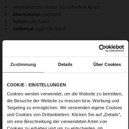
Minimalistische Pumps mit tailliertem Absatz
Obermaterial:
Glattleder
Futter:
Lederfutter
Sohlentyp:
Light-TPU-Sohle
Puristische Pumps mit femininen Akzenten – das Modell
"Bette" von Högl ist aus nachhaltigem Glattleder gefertigt. Der
taillierte Absatz in tonalem Schwarz ergänzt ein modernes
Upgrade zur klassischen Pumps-Silhouette, während die
Zustimmung
Details
Über Cookies
Spitze einen ausdrucksstarken Akzent setzt. Die schwarzen
Pumps werden im Handumdrehen zu eleganten Everyday-
Begleitern, die jedes Outfit mühelos meistern.
COOKIE - EINSTELLUNGEN
Details
Cookies werden verwendet, um die Website zu betreiben,
die Besuche der Website zu messen bzw. Werbung und
Targeting zu ermöglichen. Wir verwenden eigene Cookies
Mehr
Light-TPU-Sohle
Informationen
und Cookies von Drittanbietern. Klicken Sie auf „Details“,
Lederfutter
um eine Beschreibung der verwendeten Arten von
F 1/2
Cookies zu erhalten und um zu entscheiden, ob