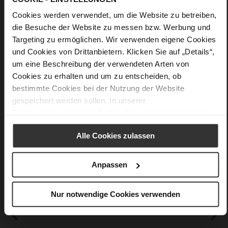
die Taille.
Cookies werden verwendet, um die Website zu betreiben,
die Besuche der Website zu messen bzw. Werbung und
Details
Targeting zu ermöglichen. Wir verwenden eigene Cookies
und Cookies von Drittanbietern. Klicken Sie auf „Details“,
Mehr
90 x 90 cm
um eine Beschreibung der verwendeten Arten von
Informationen
Seide
Cookies zu erhalten und um zu entscheiden, ob
bestimmte Cookies bei der Nutzung der Website
gespeichert werden sollen. In unserer
Datenschutzerklärung
erhalten Sie weitere Informationen.
Das könnte Ihnen auch gefallen
Alle Cookies zulassen
Anpassen
Nur notwendige Cookies verwenden