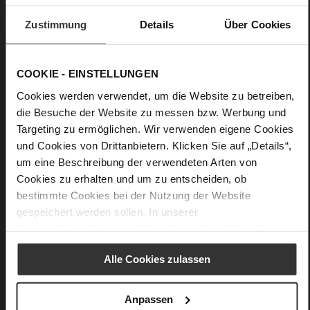
Details
Zustimmung
Details
Über Cookies
More
Leather
Information
F 1/2
COOKIE - EINSTELLUNGEN
Made in Europe, Upper Material (LEATHER
Cookies werden verwendet, um die Website zu betreiben,
WORKING GROUP Gold certified), Lining / Insole (LEATHER
die Besuche der Website zu messen bzw. Werbung und
WORKING GROUP certified)
Targeting zu ermöglichen. Wir verwenden eigene Cookies
Firmly integrated leather insole, Sustainable
Product, Made in Europe
und Cookies von Drittanbietern. Klicken Sie auf „Details“,
No Lacing
um eine Beschreibung der verwendeten Arten von
Cookies zu erhalten und um zu entscheiden, ob
No
bestimmte Cookies bei der Nutzung der Website
60
gespeichert werden sollen. In unserer
Sharp Stiletto Heel
Datenschutzerklärung
erhalten Sie weitere Informationen.
Perlatosheep
Alle Cookies zulassen
You might also like
Anpassen