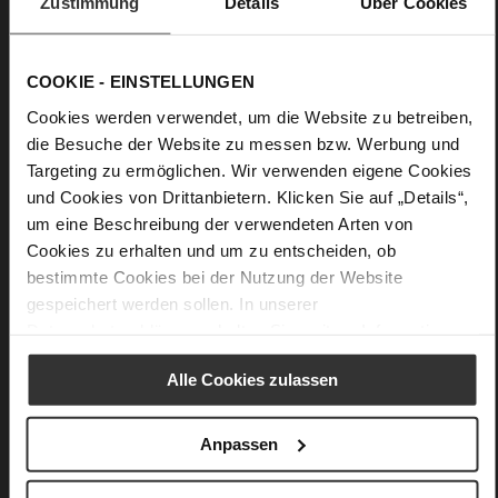
Zustimmung
Details
Über Cookies
Minimal chic is all about self-assured style and ultimate
versatility, just like our "Ricky" crossbody bag made from
high-quality leather. A stylish accessory for casual looks, the
COOKIE - EINSTELLUNGEN
straps and integrated mini bag combine design and
Cookies werden verwendet, um die Website zu betreiben,
functionality, always ensuring that those little essentials can
die Besuche der Website zu messen bzw. Werbung und
be accessed quickly.
Targeting zu ermöglichen. Wir verwenden eigene Cookies
und Cookies von Drittanbietern. Klicken Sie auf „Details“,
Details
um eine Beschreibung der verwendeten Arten von
Cookies zu erhalten und um zu entscheiden, ob
More
23 x 8,5 x 15,5 cm
bestimmte Cookies bei der Nutzung der Website
Information
soft calfskin with a rough grain structure
gespeichert werden sollen. In unserer
Datenschutzerklärung
erhalten Sie weitere Informationen.
Alle Cookies zulassen
You might also like
Anpassen