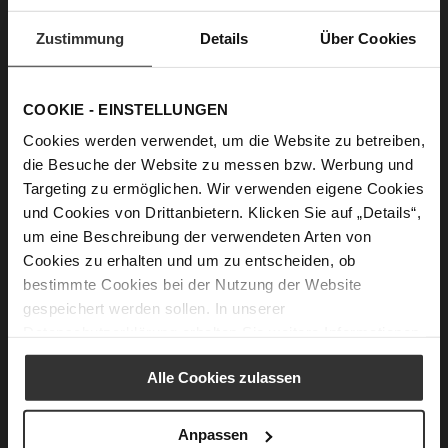
SAM Sneakers
SAM Sneakers
€179.90
€179.90
+1 more variant(s)
+1 more variant(s)
Zustimmung
Details
Über Cookies
COOKIE - EINSTELLUNGEN
Cookies werden verwendet, um die Website zu betreiben,
die Besuche der Website zu messen bzw. Werbung und
Targeting zu ermöglichen. Wir verwenden eigene Cookies
und Cookies von Drittanbietern. Klicken Sie auf „Details“,
um eine Beschreibung der verwendeten Arten von
Cookies zu erhalten und um zu entscheiden, ob
bestimmte Cookies bei der Nutzung der Website
FAITH Sneakers
QUINN Sneakers
gespeichert werden sollen. In unserer
€219.90
€179.90
+3 more variant(s)
Datenschutzerklärung
erhalten Sie weitere Informationen.
Alle Cookies zulassen
Anpassen