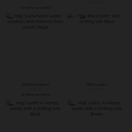
€199.90
€229.90
+2 more variant(s)
QUINN Sneakers
FINN Loafers
€179.90
€199.90
+3 more variant(s)