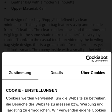
Leather bag with a modern silhouette
Upper Material:
Calf
The design of our bag "Poppy" is defined by clean
minimalism. This light grab bag features a zip and is made
from soft leather. The clear, modern lines and the embossed
Högl logo in the same shade make this a perfect everyday
choice. Thanks to the casual touch provided by the bowling
bag-style design, this is a great choice for modern looks yet
still looks smart. The roomy inside with a small pocket with a
zip and an open compartment also provides enough space for
your office essentials.
Zustimmung
Details
Über Cookies
Details
More
34 x 11 x 45,5 cm
COOKIE - EINSTELLUNGEN
Information
Made in Europe
Cookies werden verwendet, um die Website zu betreiben,
Softcalf
die Besuche der Website zu messen bzw. Werbung und
Targeting zu ermöglichen. Wir verwenden eigene Cookies