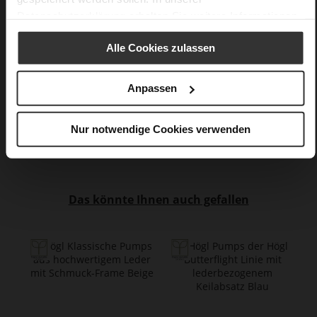
Kein Verschluss
Datenschutzerklärung
erhalten Sie weitere Informationen.
Nein
80
Alle Cookies zulassen
Trichterabsatz
luftiges, kleinmaschiges Abstandsgewebe,
Anpassen
sehr softes Lammleder mit glossy Optik
Care
Nur notwendige Cookies verwenden
Das könnte Ihnen auch gefallen