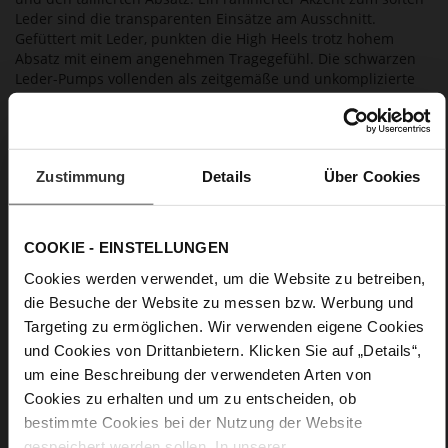
Leder sind die transparenten Einsätze am Ausschnitt.
Gefüttert mit Leder, punkten die High Heels trotz hohem
Absatz mit einem angenehmen Tragegefühl. Die schwarzen
Leder-Pumps vollenden als zeitgemäße und unkomplizierte
Allrounder zahllose Outfits. Hergestellt in Europa, werden Sie
weit über die Saison hinaus Freude an den Högl Pumps
haben.
Zustimmung
Details
Über Cookies
Details
COOKIE - EINSTELLUNGEN
Mehr
Ledersohle mit elegantem Finish und Gummi
Informationen
Intarsie
Cookies werden verwendet, um die Website zu betreiben,
Lederfutter
die Besuche der Website zu messen bzw. Werbung und
F 1/2
Targeting zu ermöglichen. Wir verwenden eigene Cookies
Made in Europe, Obermaterial (LEATHER
und Cookies von Drittanbietern. Klicken Sie auf „Details“,
WORKING GROUP zertifiziert), Futter / Decksohle (LEATHER
um eine Beschreibung der verwendeten Arten von
WORKING GROUP zertifiziert)
Cookies zu erhalten und um zu entscheiden, ob
Fest eingearbeitete Einlegesohle aus Leder,
bestimmte Cookies bei der Nutzung der Website
Nachhaltiges Produkt, Made in Europe
gespeichert werden sollen. In unserer