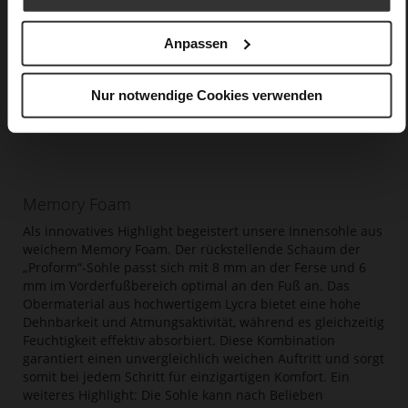
Anpassen
Nur notwendige Cookies verwenden
Memory Foam
Als innovatives Highlight begeistert unsere Innensohle aus
weichem Memory Foam. Der rückstellende Schaum der
„Proform“-Sohle passt sich mit 8 mm an der Ferse und 6
mm im Vorderfußbereich optimal an den Fuß an. Das
Obermaterial aus hochwertigem Lycra bietet eine hohe
Dehnbarkeit und Atmungsaktivität, während es gleichzeitig
Feuchtigkeit effektiv absorbiert. Diese Kombination
garantiert einen unvergleichlich weichen Auftritt und sorgt
somit bei jedem Schritt für einzigartigen Komfort. Ein
weiteres Highlight: Die Sohle kann nach Belieben