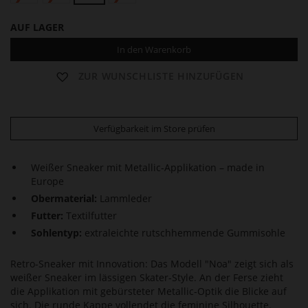
AUF LAGER
In den Warenkorb
ZUR WUNSCHLISTE HINZUFÜGEN
Verfügbarkeit im Store prüfen
Weißer Sneaker mit Metallic-Applikation – made in
Europe
Obermaterial:
Lammleder
Futter:
Textilfutter
Sohlentyp:
extraleichte rutschhemmende Gummisohle
Retro-Sneaker mit Innovation: Das Modell "Noa" zeigt sich als
weißer Sneaker im lässigen Skater-Style. An der Ferse zieht
die Applikation mit gebürsteter Metallic-Optik die Blicke auf
sich. Die runde Kappe vollendet die feminine Silhouette.