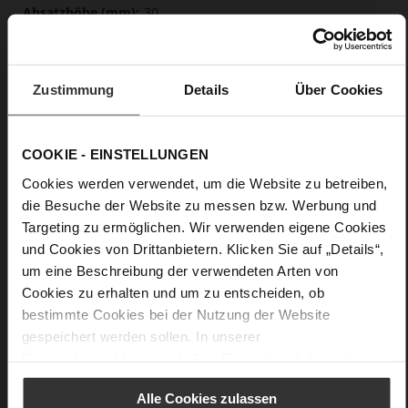
30
flach
metallisches Kalbleder mit weißer
Appretur, welche stellenweise abgebürstet wird, edles,
Zustimmung
Details
Über Cookies
hochwertiges Lammleder in matter Optik
Care
COOKIE - EINSTELLUNGEN
Cookies werden verwendet, um die Website zu betreiben,
die Besuche der Website zu messen bzw. Werbung und
Targeting zu ermöglichen. Wir verwenden eigene Cookies
und Cookies von Drittanbietern. Klicken Sie auf „Details“,
um eine Beschreibung der verwendeten Arten von
Cookies zu erhalten und um zu entscheiden, ob
bestimmte Cookies bei der Nutzung der Website
gespeichert werden sollen. In unserer
Datenschutzerklärung
erhalten Sie weitere Informationen.
Alle Cookies zulassen