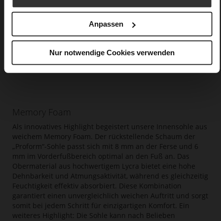
Anpassen
Nur notwendige Cookies verwenden
Memory Foam
Als innovatives Highlight begeistert unsere Innensohle aus
weichem Memory Foam. Der rückstellende Schaum der
„Proform“-Sohle passt sich mit 8 mm an der Ferse und 6
mm im Vorderfußbereich optimal an den Fuß an. Das
Obermaterial aus hochwertigem Lycra bietet eine hohe
Dehnbarkeit und Atmungsaktivität, während es gleichzeitig
Feuchtigkeit effektiv absorbiert. Diese Kombination
garantiert einen unvergleichlich weichen Auftritt und sorgt
somit bei jedem Schritt für einzigartigen Komfort. Ein
weiteres Highlight: Die Sohle kann nach Belieben