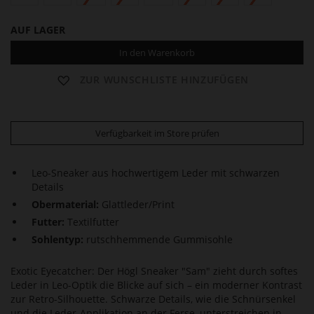
AUF LAGER
In den Warenkorb
ZUR WUNSCHLISTE HINZUFÜGEN
Verfügbarkeit im Store prüfen
Leo-Sneaker aus hochwertigem Leder mit schwarzen
Details
Obermaterial:
Glattleder/Print
Futter:
Textilfutter
Sohlentyp:
rutschhemmende Gummisohle
Exotic Eyecatcher: Der Högl Sneaker "Sam" zieht durch softes
Leder in Leo-Optik die Blicke auf sich – ein moderner Kontrast
zur Retro-Silhouette. Schwarze Details, wie die Schnürsenkel
und die Leder-Applikation an der Ferse, unterstreichen in