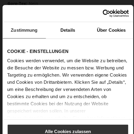
Nein
0
flach
Leoprint, edles, hochwertiges Lammleder
Zustimmung
Details
Über Cookies
in matter Optik
Care
COOKIE - EINSTELLUNGEN
Cookies werden verwendet, um die Website zu betreiben,
die Besuche der Website zu messen bzw. Werbung und
Targeting zu ermöglichen. Wir verwenden eigene Cookies
und Cookies von Drittanbietern. Klicken Sie auf „Details“,
um eine Beschreibung der verwendeten Arten von
Cookies zu erhalten und um zu entscheiden, ob
bestimmte Cookies bei der Nutzung der Website
gespeichert werden sollen. In unserer
Datenschutzerklärung
erhalten Sie weitere Informationen.
Alle Cookies zulassen