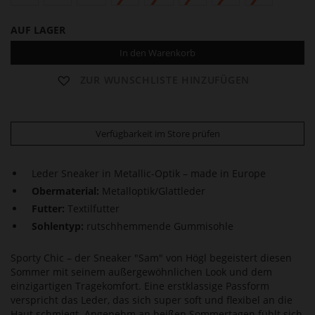
AUF LAGER
In den Warenkorb
ZUR WUNSCHLISTE HINZUFÜGEN
Verfügbarkeit im Store prüfen
Leder Sneaker in Metallic-Optik – made in Europe
Obermaterial:
Metalloptik/Glattleder
Futter:
Textilfutter
Sohlentyp:
rutschhemmende Gummisohle
Sporty Chic – der Sneaker "Sam" von Högl begeistert diesen
Sommer mit seinem außergewöhnlichen Look und dem
einzigartigen Tragekomfort. Eine erstklassige Passform
verspricht das Leder, das sich super soft und flexibel an die
Haut schmiegt. Angenehm an heißen Sommertagen fühlt sich