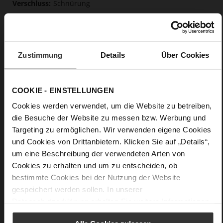
Schnürung
Nein
0
flach
edles, hochwertiges Lammleder in matter
Zustimmung
Details
Über Cookies
Optik, Ziegenleder mit metallischer Folie
Care
COOKIE - EINSTELLUNGEN
Cookies werden verwendet, um die Website zu betreiben,
die Besuche der Website zu messen bzw. Werbung und
Targeting zu ermöglichen. Wir verwenden eigene Cookies
und Cookies von Drittanbietern. Klicken Sie auf „Details“,
um eine Beschreibung der verwendeten Arten von
Cookies zu erhalten und um zu entscheiden, ob
bestimmte Cookies bei der Nutzung der Website
gespeichert werden sollen. In unserer
Datenschutzerklärung
erhalten Sie weitere Informationen.