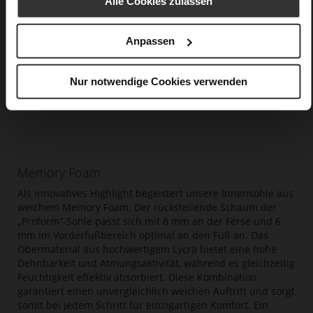
Alle Cookies zulassen
Anpassen
Nur notwendige Cookies verwenden
Memory Foam
Als innovatives Highlight begeistert unsere Innensohle aus
weichem Memory Foam. Der rückstellende Schaum der
„Proform“-Sohle passt sich mit 8 mm an der Ferse und 6
mm im Vorderfußbereich optimal an den Fuß an. Das
Obermaterial aus hochwertigem Lycra bietet eine hohe
Dehnbarkeit und Atmungsaktivität, während es gleichzeitig
Feuchtigkeit effektiv absorbiert. Diese Kombination
garantiert einen unvergleichlich weichen Auftritt und sorgt
somit bei jedem Schritt für einzigartigen Komfort. Ein