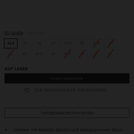
F
EU Größe
UK Größe
R
A
34.5
35
36
37
37.5
38
38.5
39
N
K
I
40
41
41.5
42
42.5
43
44
45
E
AUF LAGER
In den Warenkorb
ZUR WUNSCHLISTE HINZUFÜGEN
Verfügbarkeit im Store prüfen
Sneaker mit Metallic-Details und transparentem Mesh