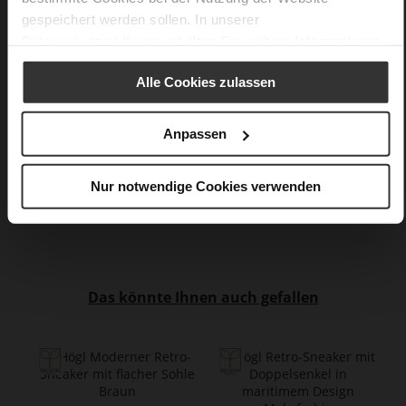
gespeichert werden sollen. In unserer
Made in Europe
Datenschutzerklärung
erhalten Sie weitere Informationen.
Herausnehmbare Einlegesohle aus Leder, Made
in Europe
Alle Cookies zulassen
Schnürung
Nein
35
Anpassen
durchgehendes Plateau
luftiges, kleinmaschiges Abstandsgewebe,
Nur notwendige Cookies verwenden
supersoftes Lammleder mit Metallicfolie, edles,
hochwertiges Lammleder in matter Optik
Das könnte Ihnen auch gefallen