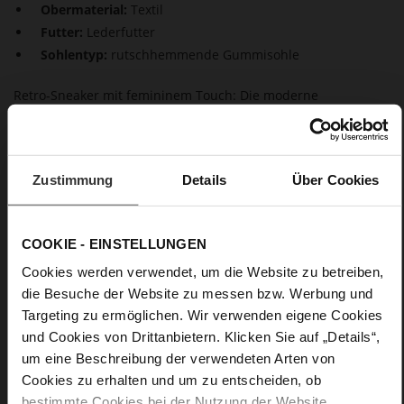
Obermaterial:
Textil
Futter:
Lederfutter
Sohlentyp:
rutschhemmende Gummisohle
Retro-Sneaker mit femininem Touch: Die moderne
Kombination aus Farben und Materialien prägt das Design
des Högl Sneakers "Frankie". Der Damenschuh wird in Europa
aus hochwertigem Leder in matter Optik und Metallic
hergestellt. Ein exklusives und feminines Detail ist das
Zustimmung
Details
Über Cookies
transparente, bestickte Mesh. Der super bequeme Sneaker
punktet auch mit seinen inneren Werten, denn die
Innensohle lässt sich entnehmen. Kombinieren Sie mit
unserer Crossbody-Bag "Billy" ein Accessoire in sommerlichen
COOKIE - EINSTELLUNGEN
Metallic-Shades zu dem Trend-Sneaker.
Cookies werden verwendet, um die Website zu betreiben,
die Besuche der Website zu messen bzw. Werbung und
Details
Targeting zu ermöglichen. Wir verwenden eigene Cookies
und Cookies von Drittanbietern. Klicken Sie auf „Details“,
Mehr
rutschhemmende Gummisohle
um eine Beschreibung der verwendeten Arten von
Informationen
Lederfutter
Cookies zu erhalten und um zu entscheiden, ob
bestimmte Cookies bei der Nutzung der Website
F 1/2