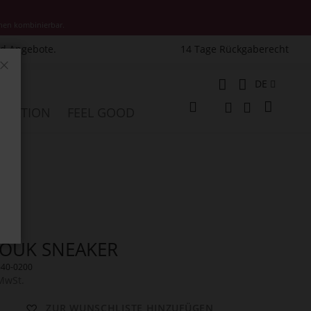
nen kombinierbar.
nd Angebote.
14 Tage Rückgaberecht
Schließen
Sprache
DE
Mein W
PIRATION
FEEL GOOD
Veränderung
Suche
Suche
OUK SNEAKER
640-0200
 MwSt.
ZUR WUNSCHLISTE HINZUFÜGEN