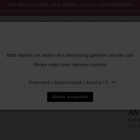
Nur für kurze Zeit: -20 % EXTRA
mit Code
LASTCHANCE20
ssics und mit "NEW" gekennzeichnete Artikel. Nicht mit anderen Rabatten oder Aktio
Sie unseren Newsletter und erhalten Sie exklusive Neuigkeiten u
CESSOIRES
JACKEN & MÄNTEL
NEW
SALE
INS
Bitte wählen Sie, wohin Ihre Bestellung geliefert werden soll
Please select your delivery country
Weiter einkaufen
AN
9-103
Inkl.