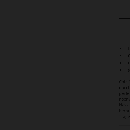
L
O
F
S
Chic 
durch
perfe
hochw
klass
herau
Trage