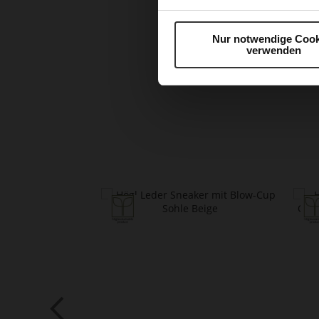
Nur notwendige Cook
verwenden
Zum
Anfang
der
Bildergalerie
springen