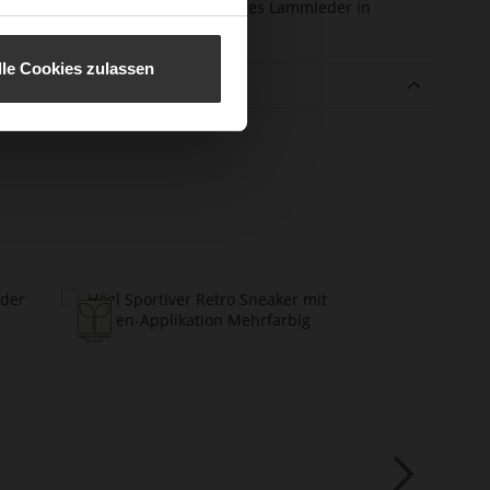
enmaterial
edles, hochwertiges Lammleder in
matter Optik
lle Cookies zulassen
e