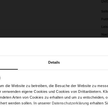
Det
Meh
Soh
Inf
Fut
Lei
Nac
Fun
Details
Ver
N
Gor
um die Website zu betreiben, die Besuche der Website zu mes
Abs
r verwenden eigene Cookies und Cookies von Drittanbietern. Klic
(m
ndeten Arten von Cookies zu erhalten und um zu entscheiden, o
Abs
hert werden sollen. In unserer
Datenschutzerklärung
erhalten Si