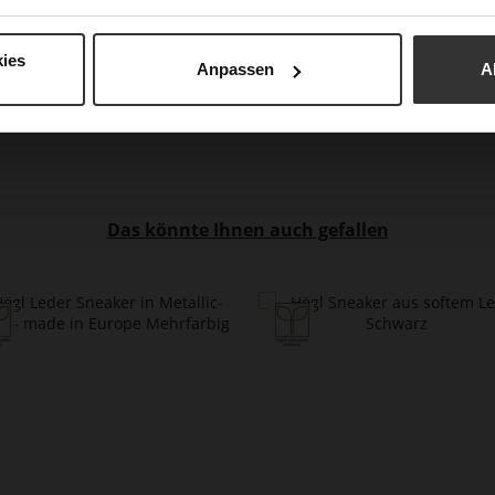
Auß
ies
Anpassen
A
Car
Das könnte Ihnen auch gefallen