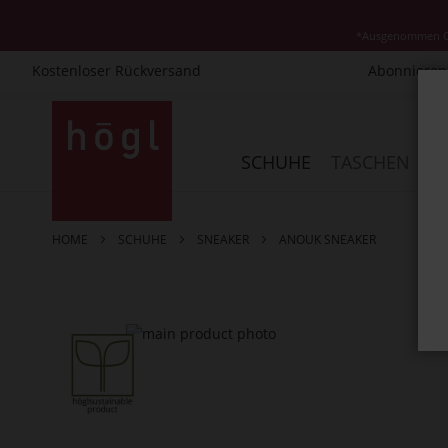
*Ausgenommen Cla
Kostenloser Rückversand
Abonnieren 
Direkt
zum
Inhalt
SCHUHE
TASCHEN
AC
HOME
SCHUHE
SNEAKER
ANOUK SNEAKER
Zum
Ende
der
Bildergalerie
springen