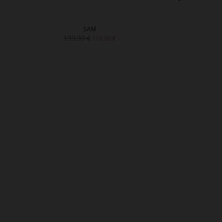
SAM
S
199,90 €
199,90
119,90 €