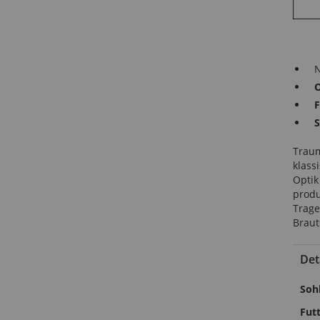
N
O
F
S
Traum
klass
Optik
produ
Trage
Braut
Det
Meh
Soh
Inf
Fut