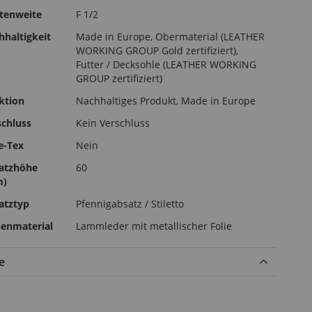
stenweite
F 1/2
hhaltigkeit
Made in Europe, Obermaterial (LEATHER
WORKING GROUP Gold zertifiziert),
Futter / Decksohle (LEATHER WORKING
GROUP zertifiziert)
ktion
Nachhaltiges Produkt, Made in Europe
schluss
Kein Verschluss
e-Tex
Nein
atzhöhe
60
m)
atztyp
Pfennigabsatz / Stiletto
enmaterial
Lammleder mit metallischer Folie
e