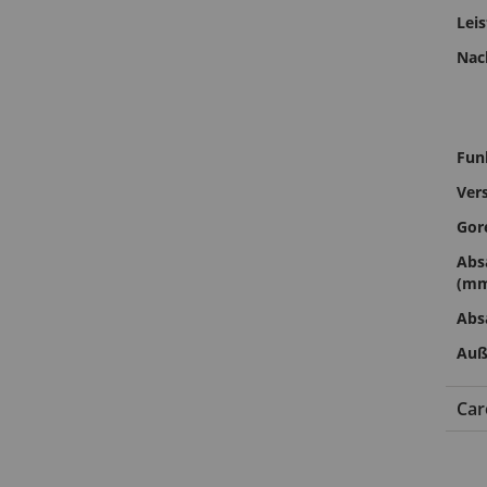
Lei
Nac
Fun
Ver
Gor
Abs
(m
Abs
Auß
Car