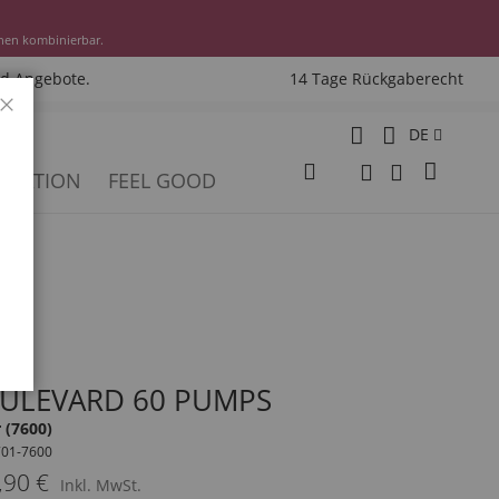
nen kombinierbar.
nd Angebote.
14 Tage Rückgaberecht
Schließen
Sprache
DE
Mein W
PIRATION
FEEL GOOD
Veränderung
Suche
Suche
ULEVARD 60 PUMPS
r (7600)
701-7600
,90 €
Inkl. MwSt.