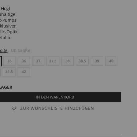
te
n
len
röße
UK Größe
35
36
37
37.5
38
38.5
39
40
41.5
42
LAGER
IN DEN WARENKORB
ZUR WUNSCHLISTE HINZUFÜGEN