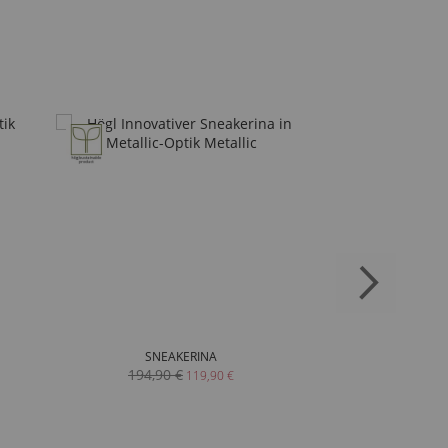
SNEAKERINA
G
194,90 €
229
119,90 €