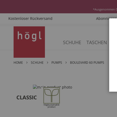
*Ausgenommen Cla
Kostenloser Rückversand
Abonnieren 
Direkt
zum
Inhalt
SCHUHE
TASCHEN
AC
HOME
SCHUHE
PUMPS
BOULEVARD 60 PUMPS
Zum
Ende
der
Bildergalerie
springen