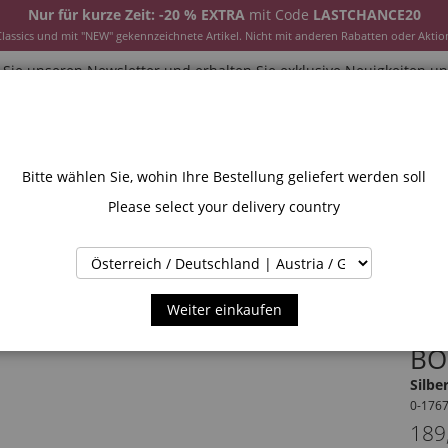
Nur für kurze Zeit: -20 % EXTRA
mit Code
LASTCHANCE20
ssics und mit "NEW" gekennzeichnete Artikel. Nicht mit anderen Rabatten oder Aktio
Sie unseren Newsletter und erhalten Sie exklusive Neuigkeiten u
CESSOIRES
JACKEN & MÄNTEL
NEW
SALE
INS
Bitte wählen Sie, wohin Ihre Bestellung geliefert werden soll
Please select your delivery country
Weiter einkaufen
BO
Silbe
0-176
189