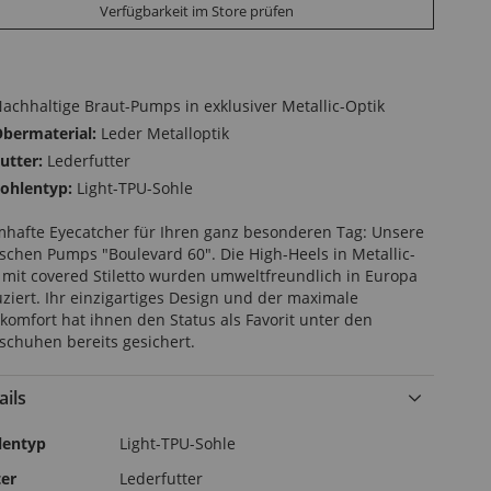
Verfügbarkeit im Store prüfen
achhaltige Braut-Pumps in exklusiver Metallic-Optik
bermaterial:
Leder Metalloptik
utter:
Lederfutter
ohlentyp:
Light-TPU-Sohle
hafte Eyecatcher für Ihren ganz besonderen Tag: Unsere
ischen Pumps "Boulevard 60". Die High-Heels in Metallic-
 mit covered Stiletto wurden umweltfreundlich in Europa
ziert. Ihr einzigartiges Design und der maximale
komfort hat ihnen den Status als Favorit unter den
schuhen bereits gesichert.
ails
r
lentyp
Light-TPU-Sohle
ormationen
ter
Lederfutter