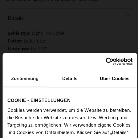
Details
Mehr
Light-TPU-Sohle
Informationen
Lederfutter
F 1/2
Made in Europe, Obermaterial (LEATHER
WORKING GROUP Gold zertifiziert), Futter / Decksohle
(LEATHER WORKING GROUP Gold zertifiziert)
Softline, Nachhaltiges Produkt, Made in Europe
Zustimmung
Details
Über Cookies
Kein Verschluss
Nein
35
COOKIE - EINSTELLUNGEN
Taillierter Absatz
Cookies werden verwendet, um die Website zu betreiben,
Rockcalf
die Besuche der Website zu messen bzw. Werbung und
Targeting zu ermöglichen. Wir verwenden eigene Cookies
Care
und Cookies von Drittanbietern. Klicken Sie auf „Details“,