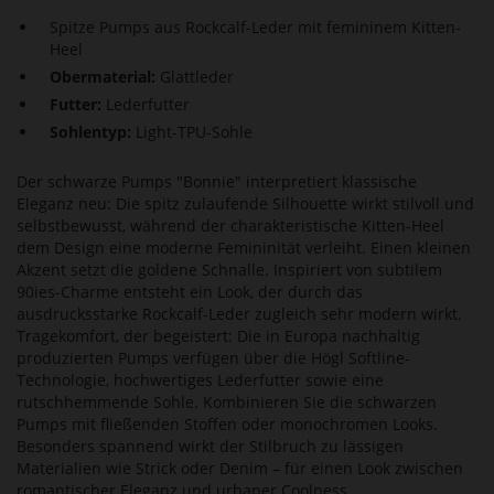
Spitze Pumps aus Rockcalf-Leder mit femininem Kitten-
Heel
Obermaterial:
Glattleder
Futter:
Lederfutter
Sohlentyp:
Light-TPU-Sohle
Der schwarze Pumps "Bonnie" interpretiert klassische
Eleganz neu: Die spitz zulaufende Silhouette wirkt stilvoll und
selbstbewusst, während der charakteristische Kitten-Heel
dem Design eine moderne Femininität verleiht. Einen kleinen
Akzent setzt die goldene Schnalle. Inspiriert von subtilem
90ies-Charme entsteht ein Look, der durch das
ausdrucksstarke Rockcalf-Leder zugleich sehr modern wirkt.
Tragekomfort, der begeistert: Die in Europa nachhaltig
produzierten Pumps verfügen über die Högl Softline-
Technologie, hochwertiges Lederfutter sowie eine
rutschhemmende Sohle. Kombinieren Sie die schwarzen
Pumps mit fließenden Stoffen oder monochromen Looks.
Besonders spannend wirkt der Stilbruch zu lässigen
Materialien wie Strick oder Denim – für einen Look zwischen
romantischer Eleganz und urbaner Coolness.