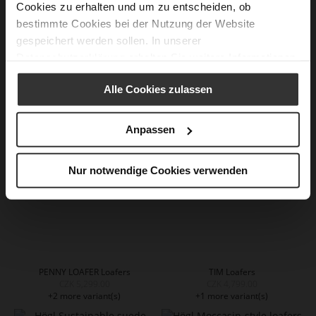
Cookies zu erhalten und um zu entscheiden, ob
bestimmte Cookies bei der Nutzung der Website
gespeichert werden sollen. In unserer
Datenschutzerklärung
erhalten Sie weitere Informationen.
PENNY LOAFER Loafers
PENNY LOAFER Loafers
CZK 5,299.00
CZK 5,299.00
+2 more variant(s)
+2 more variant(s)
Alle Cookies zulassen
Anpassen
Nur notwendige Cookies verwenden
PENNY LOAFER Loafers
TIM Loafers
CZK 5,299.00
CZK 4,799.00
+2 more variant(s)
+1 more variant(s)