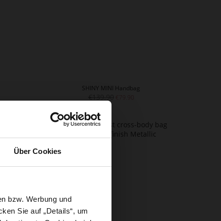
SHINY MINI Handbag
€139.90
€79.90
Über Cookies
sen bzw. Werbung und
ken Sie auf „Details“, um