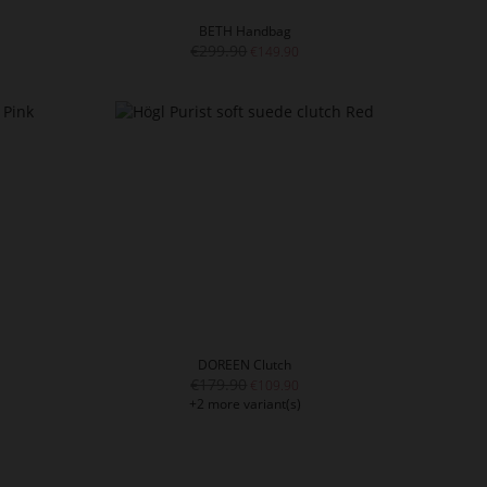
BETH Handbag
€299.90
€149.90
DOREEN Clutch
€179.90
€109.90
+2 more variant(s)