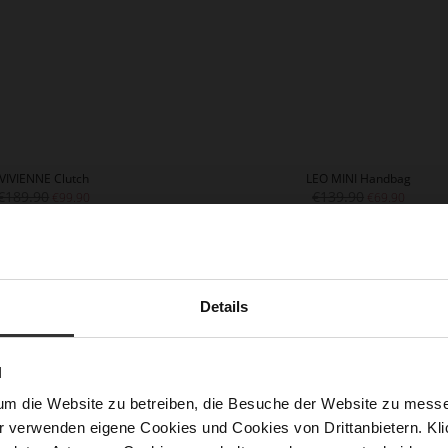
VIVIENNE Clutch
LEO MINI Handbag
€189.90
€139.90
€99.90
€69.90
Details
N
um die Website zu betreiben, die Besuche der Website zu mes
r verwenden eigene Cookies und Cookies von Drittanbietern. Klic