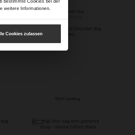
b bestimmte Cookies bei der
e weitere Informationen.
BILLY Shoulder Bag
€199.90
€99.90
lle Cookies zulassen
RILEY Handbag