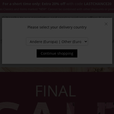
For a short time only: Extra 20% off
with code
LASTCHANCE20
es Classics and items marked "NEW". Cannot be combined with other discounts or pro
Subscribe to our newsletter and receive exclusive offers & news.
Please select your delivery country
Clos
SSORIES
JACKETS & COATS
NEW
SALE
INSPIR
Continue shopping