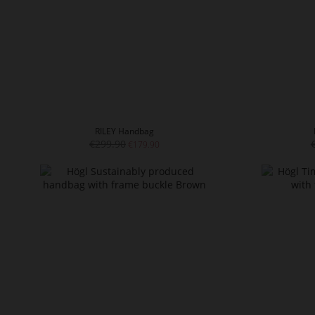
RILEY Handbag
€299.90
€179.90