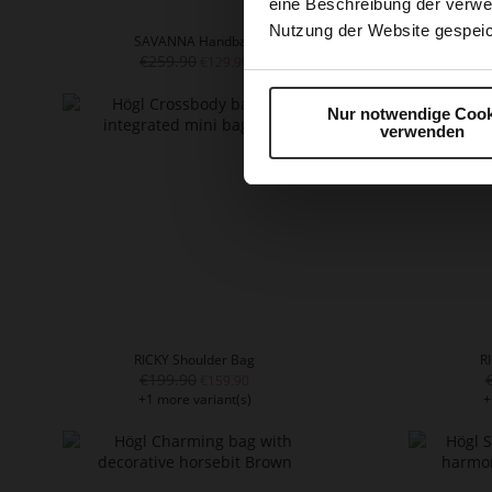
eine Beschreibung der verwe
Nutzung der Website gespeic
SAVANNA Handbag
J
€259.90
+
€129.90
Nur notwendige Cook
verwenden
RICKY Shoulder Bag
R
€199.90
€159.90
+1 more variant(s)
+