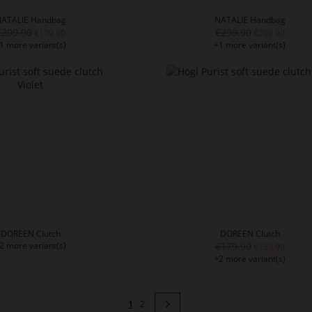
ATALIE Handbag
NATALIE Handbag
€299.90
€299.90
€179.90
€209.90
1 more variant(s)
+1 more variant(s)
DOREEN Clutch
DOREEN Clutch
2 more variant(s)
€179.90
€139.90
+2 more variant(s)
Page
You're currently reading page
Page
Page
Next
1
2