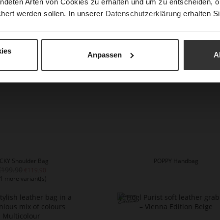
ndeten Arten von Cookies zu erhalten und um zu entscheiden, o
hert werden sollen. In unserer
Datenschutzerklärung
erhalten Si
OSEPHA Handbag
JOSEPHA Handbag
1 more variant(s)
+1 more variant(s)
ies
Anpassen
A
ICKY Shoulder Bag
POPPY Handbag
€199.90
€119.90
1 more variant(s)