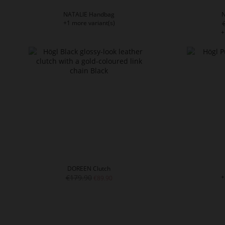
NATALIE Handbag
N
+1 more variant(s)
+
DOREEN Clutch
€179.90
+
€89.90