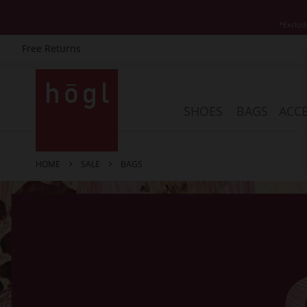
*Exclud
Free Returns
Skip
to
Content
SHOES
BAGS
ACCE
HOME
SALE
BAGS