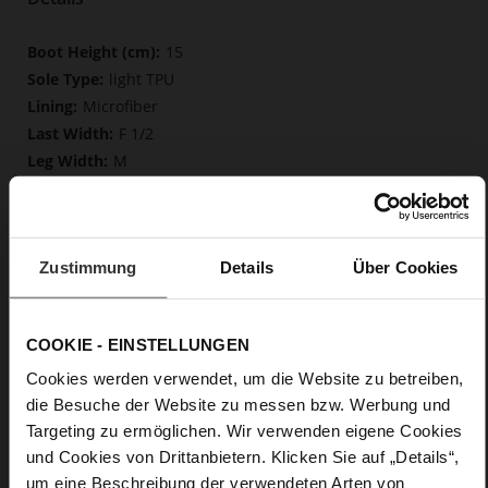
More
15
Information
light TPU
Microfiber
F 1/2
M
Made in Europe, Upper Material (LEATHER
WORKING GROUP Gold certified), Lining/Insole (OEKOTEX
certified microliner/LEATHER WORKING GROUP certified)
Softline, Sustainable Product, Made in Europe
Zustimmung
Details
Über Cookies
Zip
No
55
COOKIE - EINSTELLUNGEN
Block Heel
Cookies werden verwendet, um die Website zu betreiben,
calfskin suede with a raw leather effect
die Besuche der Website zu messen bzw. Werbung und
Targeting zu ermöglichen. Wir verwenden eigene Cookies
Care
und Cookies von Drittanbietern. Klicken Sie auf „Details“,
um eine Beschreibung der verwendeten Arten von