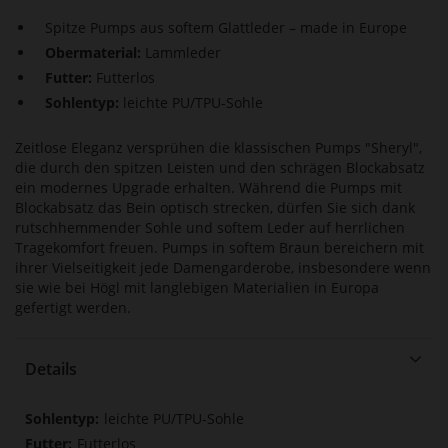
Spitze Pumps aus softem Glattleder – made in Europe
Obermaterial:
Lammleder
Futter:
Futterlos
Sohlentyp:
leichte PU/TPU-Sohle
Zeitlose Eleganz versprühen die klassischen Pumps "Sheryl",
die durch den spitzen Leisten und den schrägen Blockabsatz
ein modernes Upgrade erhalten. Während die Pumps mit
Blockabsatz das Bein optisch strecken, dürfen Sie sich dank
rutschhemmender Sohle und softem Leder auf herrlichen
Tragekomfort freuen. Pumps in softem Braun bereichern mit
ihrer Vielseitigkeit jede Damengarderobe, insbesondere wenn
sie wie bei Högl mit langlebigen Materialien in Europa
gefertigt werden.
Details
Mehr
leichte PU/TPU-Sohle
Informationen
Futterlos