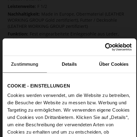
F 1/2
Made in Europe, Obermaterial (LEATHER
WORKING GROUP Gold zertifiziert), Futter / Decksohle
(LEATHER WORKING GROUP zertifiziert)
Fest eingearbeitete Einlegesohle aus Leder,
Softline, Nachhaltiges Produkt, Made in Europe
Kein Verschluss
Nein
49
Zustimmung
Details
Über Cookies
Blockabsatz
edles, hochwertiges Lammleder in matter
Optik
COOKIE - EINSTELLUNGEN
Cookies werden verwendet, um die Website zu betreiben,
Care
die Besuche der Website zu messen bzw. Werbung und
Targeting zu ermöglichen. Wir verwenden eigene Cookies
und Cookies von Drittanbietern. Klicken Sie auf „Details“,
um eine Beschreibung der verwendeten Arten von
Cookies zu erhalten und um zu entscheiden, ob