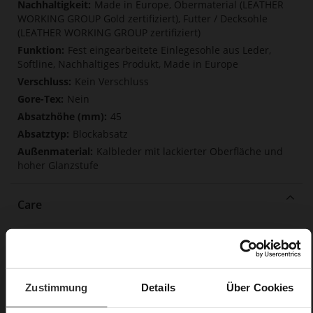
Made in Europe, Obermaterial (LEATHER
WORKING GROUP Gold zertifiziert), Futter / Decksohle
(LEATHER WORKING GROUP zertifiziert)
Fest eingearbeitete Einlegesohle aus Leder,
Softline, Nachhaltiges Produkt, Made in Europe
Kein Verschluss
Nein
45
Blockabsatz
Kalbleder mit lackierter Oberfläche und
hoher Glanzstufe
Care
Zustimmung
Details
Über Cookies