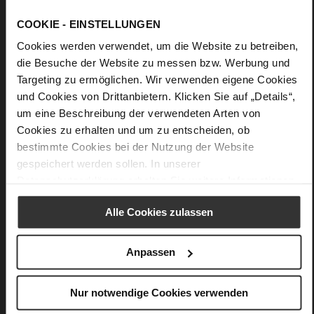
COOKIE - EINSTELLUNGEN
Cookies werden verwendet, um die Website zu betreiben,
die Besuche der Website zu messen bzw. Werbung und
Targeting zu ermöglichen. Wir verwenden eigene Cookies
und Cookies von Drittanbietern. Klicken Sie auf „Details“,
um eine Beschreibung der verwendeten Arten von
Cookies zu erhalten und um zu entscheiden, ob
bestimmte Cookies bei der Nutzung der Website
gespeichert werden sollen. In unserer
Datenschutzerklärung
erhalten Sie weitere Informationen.
Alle Cookies zulassen
Softline
Anpassen
Nur Schweben ist schöner – unser Softline-System
fasziniert mit einem Gefühl von purer Leichtigkeit. Mit
Nur notwendige Cookies verwenden
seiner innovativen Weichpolsterung und der intelligenten
Sohlentechnologie vereint es exzellente Dämpfung und