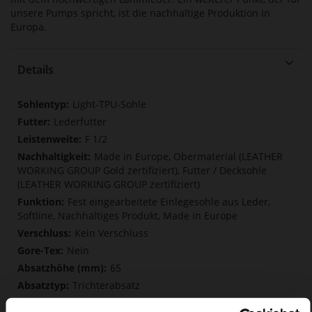
unsere Pumps spricht, ist die nachhaltige Produktion in
Europa.
Details
Mehr
Light-TPU-Sohle
Informationen
Lederfutter
F 1/2
Made in Europe, Obermaterial (LEATHER
WORKING GROUP Gold zertifiziert), Futter / Decksohle
(LEATHER WORKING GROUP zertifiziert)
Fest eingearbeitete Einlegesohle aus Leder,
Softline, Nachhaltiges Produkt, Made in Europe
Kein Verschluss
Nein
65
Trichterabsatz
edles, hochwertiges Lammleder