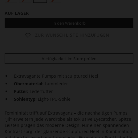
AUF LAGER
In den Warenkorb
ZUR WUNSCHLISTE HINZUFÜGEN
Verfügbarkeit im Store prüfen
Extravagante Pumps mit sculptured Heel
Obermaterial:
Lammleder
Futter:
Lederfutter
Sohlentyp:
Light-TPU-Sohle
Femininität trifft auf Extravaganz – die nachhaltigen Pumps
"Jil" erweitern jede Wardrobe als exklusive Eyecatcher. Spitze
Leisten prägen das moderne Design. Für einen spannenden
Kontrast sorgt der glänzende sculptured Heel in Kombination
mit dem hochwertigen Lammleder. Ein weiterer Punkt, der für