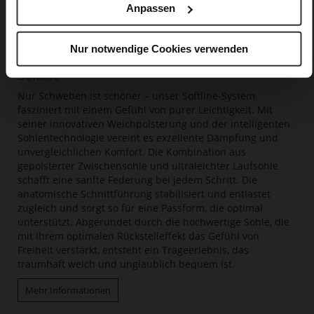
Anpassen
Nur notwendige Cookies verwenden
Softline
Nur Schweben ist schöner – unser Softline-System
fasziniert mit einem Gefühl von purer Leichtigkeit. Mit
seiner innovativen Weichpolsterung und der intelligenten
Sohlentechnologie vereint es exzellente Dämpfung und
unvergleichlichen Komfort. Die Kombination aus
gepolsterter Zwischensohle und ultraleichter Laufsohle
schafft eine sanfte Federung bei jedem Schritt. Die
anatomische Schnittführung stabilisiert und entlastet
zugleich und sorgt so für eine Passform, die optimal
unterstützt. Abgerundet durch die hochwertige Sohle, die
mit ihrem optimalen Rückstelleffekt das Gefühl von
Freiheit verstärkt, entsteht ein Trageerlebnis, das
traumhaft weich und unglaublich bequem ist.
Mehr Informationen