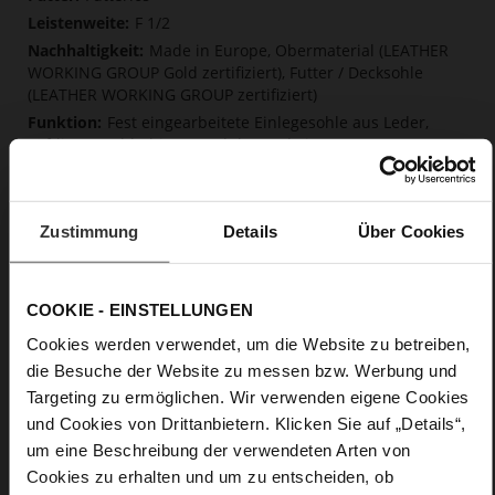
F 1/2
Made in Europe, Obermaterial (LEATHER
WORKING GROUP Gold zertifiziert), Futter / Decksohle
(LEATHER WORKING GROUP zertifiziert)
Fest eingearbeitete Einlegesohle aus Leder,
Softline, Nachhaltiges Produkt, Made in Europe
Kein Verschluss
Nein
49
Zustimmung
Details
Über Cookies
Blockabsatz
edles, hochwertiges Lammleder in matter
Optik
COOKIE - EINSTELLUNGEN
Cookies werden verwendet, um die Website zu betreiben,
Care
die Besuche der Website zu messen bzw. Werbung und
Targeting zu ermöglichen. Wir verwenden eigene Cookies
und Cookies von Drittanbietern. Klicken Sie auf „Details“,
um eine Beschreibung der verwendeten Arten von
Cookies zu erhalten und um zu entscheiden, ob