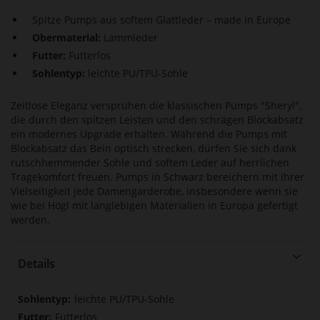
Spitze Pumps aus softem Glattleder – made in Europe
Obermaterial:
Lammleder
Futter:
Futterlos
Sohlentyp:
leichte PU/TPU-Sohle
Zeitlose Eleganz versprühen die klassischen Pumps "Sheryl",
die durch den spitzen Leisten und den schrägen Blockabsatz
ein modernes Upgrade erhalten. Während die Pumps mit
Blockabsatz das Bein optisch strecken, dürfen Sie sich dank
rutschhemmender Sohle und softem Leder auf herrlichen
Tragekomfort freuen. Pumps in Schwarz bereichern mit ihrer
Vielseitigkeit jede Damengarderobe, insbesondere wenn sie
wie bei Högl mit langlebigen Materialien in Europa gefertigt
werden.
Details
Mehr
leichte PU/TPU-Sohle
Informationen
Futterlos