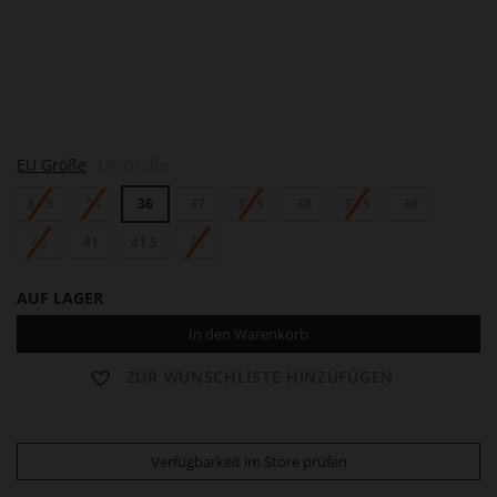
A
EU Größe
UK Größe
N
N
34.5
35
36
37
37.5
38
38.5
39
40
41
41.5
42
AUF LAGER
In den Warenkorb
ZUR WUNSCHLISTE HINZUFÜGEN
Verfügbarkeit im Store prüfen