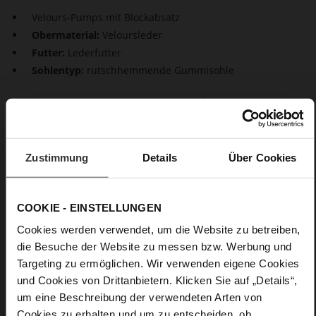
Velours-Pumps mit Blockabsatz
Obermaterial:
Veloursleder
Futter:
Lederfutter
Sohlentyp:
rutschhemmende Gummisohle
Are you serious? Wenn Sie zu den Powerfrauen gehören, die
bei der Arbeit ein Kostüm oder einen Hosenanzug tragen,
sind die Högl Pumps "Prestige" Ihre perfekten Begleiter. Sie
sorgen für einen selbstbewussten Stand mit femininer
Zustimmung
Details
Über Cookies
Attitude und sind ganz nebenbei auch noch außerordentlich
bequem.
COOKIE - EINSTELLUNGEN
Details
Cookies werden verwendet, um die Website zu betreiben,
die Besuche der Website zu messen bzw. Werbung und
Mehr
rutschhemmende Gummisohle
Targeting zu ermöglichen. Wir verwenden eigene Cookies
Informationen
Lederfutter
und Cookies von Drittanbietern. Klicken Sie auf „Details“,
F 1/2
um eine Beschreibung der verwendeten Arten von
Made in Europe, Obermaterial (LEATHER
Cookies zu erhalten und um zu entscheiden, ob