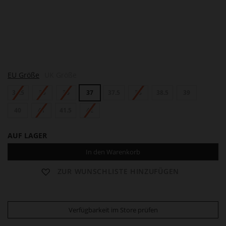
M
EU Größe
UK Größe
I
A
34.5
35
36
37
37.5
38
38.5
39
40
41
41.5
42
AUF LAGER
In den Warenkorb
ZUR WUNSCHLISTE HINZUFÜGEN
Verfügbarkeit im Store prüfen