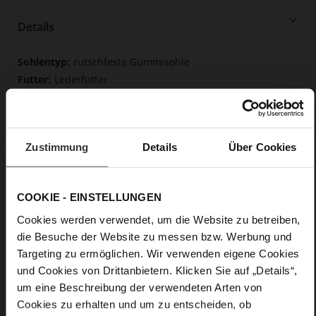
Details
Mehr
rutschfeste Gummisohle
Informationen
Lederfutter
F 1/2
Obermaterial (LEATHER WORKING GROUP
Gold zertifiziert), Futter / Decksohle (LEATHER WORKING
GROUP zertifiziert)
Zustimmung
Details
Über Cookies
Fest eingearbeitete Einlegesohle aus Leder,
Butterflight, Nachhaltiges Produkt
Schnalle
COOKIE - EINSTELLUNGEN
Nein
Cookies werden verwendet, um die Website zu betreiben,
37
die Besuche der Website zu messen bzw. Werbung und
Blockabsatz
Targeting zu ermöglichen. Wir verwenden eigene Cookies
Ziegenleder, fein geschliffen mit samtiger
und Cookies von Drittanbietern. Klicken Sie auf „Details“,
Optik
um eine Beschreibung der verwendeten Arten von
Cookies zu erhalten und um zu entscheiden, ob