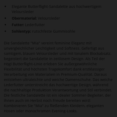
Elegante Butterflight-Sandalette aus hochwertigem
Veloursleder
Obermaterial:
Veloursleder
Futter:
Lederfutter
Sohlentyp:
rutschfeste Gummisohle
Die Sandalette "Mia" vereint feminine Eleganz mit
unvergleichlicher Leichtigkeit und Softness. Gefertigt aus
samtigem, blauen Veloursleder und mit tonalem Blockabsatz,
begeistert die Sandalette in zeitlosem Design. Als Teil der
Högl Butterflight-Linie erleben Sie außergewöhnliche
Flexibilität und höchsten Tragekomfort dank erstklassiger
Verarbeitung von Materialien in Premium-Qualität. Daraus
entstehen ultraleichte und weiche Damenschuhe. Das weiche
Lederfutter unterstreicht das hochwertige Design, während
die nachhaltige Produktion Verantwortung und Stil verbindet.
Die festliche Sandalette ist ein idealer Sommer-Begleiter, der
Ihnen auch im Herbst noch Freude bereiten wird:
Kombinieren Sie "Mia" zu fließenden Kleidern, eleganten
Hosen oder monochromen Evening-Looks.