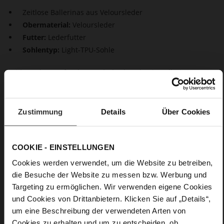
Zeitlose Ballerinas aus Veloursleder
Obermaterial:
Veloursleder
Futter:
Lederfutter
Sohlentyp:
Light-TPU-Sohle
Zeitlose Eleganz für Ihren Schuhschrank: Die Ballerinas
"Boulevard 20" aus Veloursleder. Mit ihrem schlichten Design
und dem asymmetrischen Schnitt sind sie ein koketter
Stylingpartner für viele Anlässe. Mit dem kleinen Blockabsatz
Zustimmung
Details
Über Cookies
und einer perfekten Passform vereinen sie Komfort und Stil.
Vom Büro bist zum festlichen Geburtstag – diese Ballerinas
begleiten Sie zu jeder Gelegenheit.
COOKIE - EINSTELLUNGEN
Details
Cookies werden verwendet, um die Website zu betreiben,
die Besuche der Website zu messen bzw. Werbung und
Targeting zu ermöglichen. Wir verwenden eigene Cookies
Mehr
Light-TPU-Sohle
Informationen
und Cookies von Drittanbietern. Klicken Sie auf „Details“,
Lederfutter
um eine Beschreibung der verwendeten Arten von
F 1/2
Cookies zu erhalten und um zu entscheiden, ob