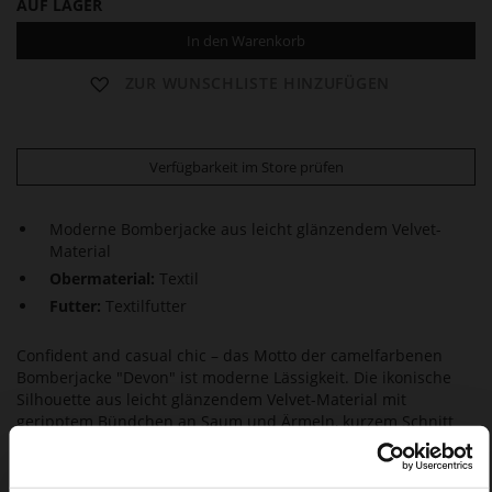
AUF LAGER
In den Warenkorb
ZUR WUNSCHLISTE HINZUFÜGEN
Verfügbarkeit im Store prüfen
Moderne Bomberjacke aus leicht glänzendem Velvet-
Material
Obermaterial:
Textil
Futter:
Textilfutter
Confident and casual chic – das Motto der camelfarbenen
Bomberjacke "Devon" ist moderne Lässigkeit. Die ikonische
Silhouette aus leicht glänzendem Velvet-Material mit
geripptem Bündchen an Saum und Ärmeln, kurzem Schnitt
und leichtem Volumen macht die Jacke zum unverzichtbaren
Key-Piece für die Übergangszeit. Reduziert im Design, klar in
der Form, lebt dieser feminine Blouson von seiner