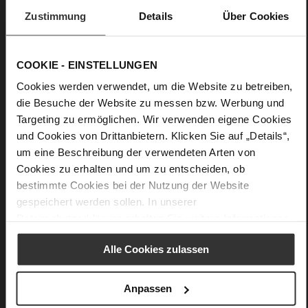
unkomplizierten Funktionalität und seinem zeitlosen
Zustimmung
Details
Über Cookies
Charakter. Eine Jacke für mühelose Looks, die sportlichen Chic
mit Fashion-Attitude vereint. Zu fließenden Kleidern,
femininen Röcken oder casual zu Denim. Ein Lieblingsstück
COOKIE - EINSTELLUNGEN
für jeden Tag weit über die Saison hinaus. Hergestellt in
Italien.
Cookies werden verwendet, um die Website zu betreiben,
die Besuche der Website zu messen bzw. Werbung und
Targeting zu ermöglichen. Wir verwenden eigene Cookies
Details
und Cookies von Drittanbietern. Klicken Sie auf „Details“,
um eine Beschreibung der verwendeten Arten von
Mehr
Textilfutter
Informationen
Cookies zu erhalten und um zu entscheiden, ob
Made in Europe
bestimmte Cookies bei der Nutzung der Website
Made in Europe
gespeichert werden sollen. In unserer
Kein Verschluss
Datenschutzerklärung
erhalten Sie weitere Informationen.
Velvet
Alle Cookies zulassen
Das könnte Ihnen auch gefallen
Anpassen