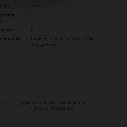
e-Tex
Nein
atzhöhe
0
m)
atztyp
flach
enmaterial
Lammleder mit metallischer Folie,
Vintagesuede