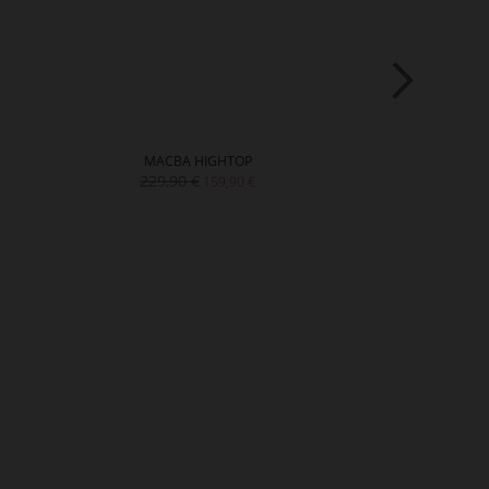
MACBA HIGHTOP
GL
229,90 €
179
159,90 €