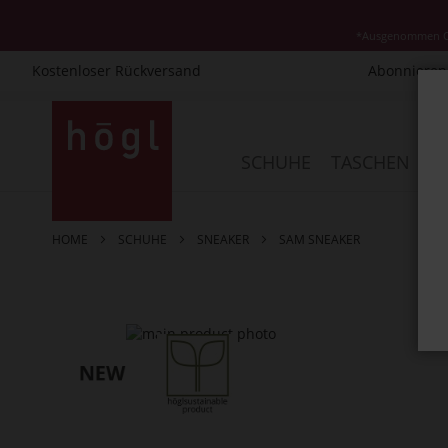
*Ausgenommen Cla
Kostenloser Rückversand
Abonnieren 
Direkt
zum
Inhalt
SCHUHE
TASCHEN
AC
HOME
SCHUHE
SNEAKER
SAM SNEAKER
Zum
Ende
der
Bildergalerie
springen