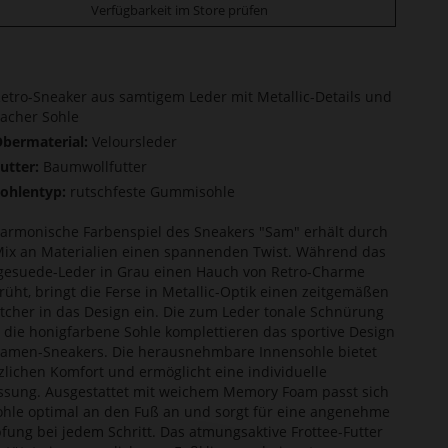
Verfügbarkeit im Store prüfen
etro-Sneaker aus samtigem Leder mit Metallic-Details und
lacher Sohle
bermaterial:
Veloursleder
utter:
Baumwollfutter
ohlentyp:
rutschfeste Gummisohle
armonische Farbenspiel des Sneakers "Sam" erhält durch
ix an Materialien einen spannenden Twist. Während das
gesuede-Leder in Grau einen Hauch von Retro-Charme
rüht, bringt die Ferse in Metallic-Optik einen zeitgemäßen
tcher in das Design ein. Die zum Leder tonale Schnürung
 die honigfarbene Sohle komplettieren das sportive Design
amen-Sneakers. Die herausnehmbare Innensohle bietet
zlichen Komfort und ermöglicht eine individuelle
sung. Ausgestattet mit weichem Memory Foam passt sich
ohle optimal an den Fuß an und sorgt für eine angenehme
ung bei jedem Schritt. Das atmungsaktive Frottee-Futter