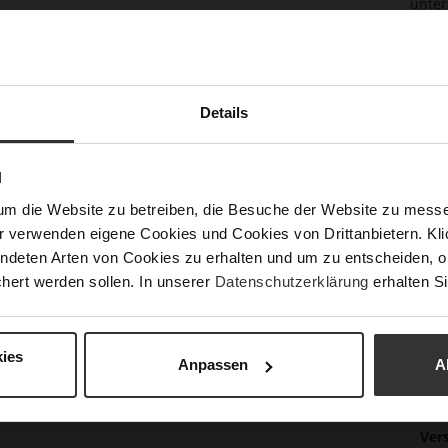
unter
Feuch
Europ
auf d
Quali
Details
Det
Meh
Soh
N
Inf
Fut
um die Website zu betreiben, die Besuche der Website zu mes
r verwenden eigene Cookies und Cookies von Drittanbietern. Klic
Lei
ndeten Arten von Cookies zu erhalten und um zu entscheiden, o
Nac
hert werden sollen. In unserer
Datenschutzerklärung
erhalten Si
ies
Anpassen
A
Fun
Ver