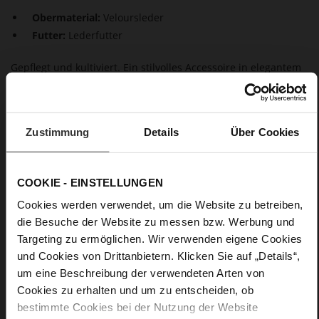
Obermaterial:
Veloursleder
Futter:
Lederfutter
Gepflegt und kultiviert. Ein stilvolles Accessoire in elegantem
Veloursleder mit edlem Stilettoabsatz. Mehr braucht unser
nachhaltiger Pumps nicht, um die Frauenwelt zu begeistern.
Er ist unschlagbar im Alltagseinsatz.und in seiner
Kombinationsvielfalt. Mit dem Multitalent im Schrank sind Sie
Zustimmung
Details
Über Cookies
auf viele Gelegenheiten bestens vorbereitet.
Details
COOKIE - EINSTELLUNGEN
Cookies werden verwendet, um die Website zu betreiben,
Mehr
Lederfutter
die Besuche der Website zu messen bzw. Werbung und
Informationen
F 1/2
Targeting zu ermöglichen. Wir verwenden eigene Cookies
Made in Europe, Obermaterial (LEATHER
und Cookies von Drittanbietern. Klicken Sie auf „Details“,
WORKING GROUP zertifiziert), Futter / Decksohle (LEATHER
um eine Beschreibung der verwendeten Arten von
WORKING GROUP zertifiziert)
Cookies zu erhalten und um zu entscheiden, ob
Fest eingearbeitete Einlegesohle aus Leder,
bestimmte Cookies bei der Nutzung der Website
Nachhaltiges Produkt, Made in Europe