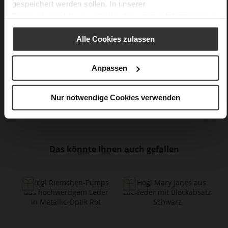
gespeichert werden sollen. In unserer
Kein Verschluss
Datenschutzerklärung
erhalten Sie weitere Informationen.
Nein
60
Alle Cookies zulassen
Pfennigabsatz / Stiletto
Ziegenleder, fein geschliffen mit samtiger
Anpassen
Optik
Nur notwendige Cookies verwenden
Care
Das könnte Ihnen auch gefallen