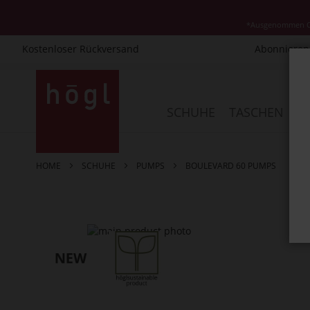
*Ausgenommen Cla
Kostenloser Rückversand
Abonnieren 
Direkt
zum
Inhalt
SCHUHE
TASCHEN
AC
HOME
SCHUHE
PUMPS
BOULEVARD 60 PUMPS
Zum
Ende
der
Bildergalerie
springen