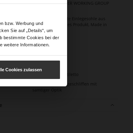
Decksohle (LEATHER WORKING GROUP
zertifiziert)
ktion
Fest eingearbeitete Einlegesohle aus
sen bzw. Werbung und
Leder, Nachhaltiges Produkt, Made in
Europe
ken Sie auf „Details“, um
b bestimmte Cookies bei der
schluss
Kein Verschluss
e weitere Informationen.
e-Tex
Nein
atzhöhe
60
m)
lle Cookies zulassen
atztyp
Pfennigabsatz / Stiletto
enmaterial
Ziegenleder, fein geschliffen mit
samtiger Optik
e