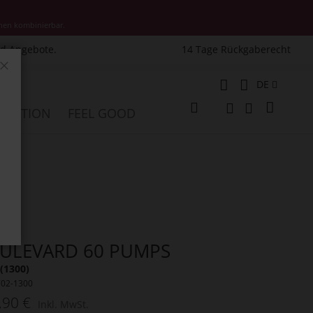
nen kombinierbar.
nd Angebote.
14 Tage Rückgaberecht
Schließen
Sprache
DE
Mein W
PIRATION
FEEL GOOD
Veränderung
Suche
Suche
ULEVARD 60 PUMPS
(1300)
702-1300
,90 €
Inkl. MwSt.