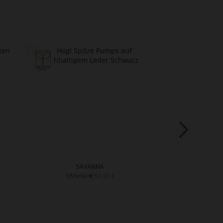
SAVANNA
SH
159,90 €
169,90
99,90 €