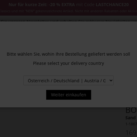
Nur für kurze Zeit: -20 % EXTRA
mit Code
LASTCHANCE20
ssics und mit "NEW" gekennzeichnete Artikel. Nicht mit anderen Rabatten oder Aktio
Sie unseren Newsletter und erhalten Sie exklusive Neuigkeiten u
CESSOIRES
JACKEN & MÄNTEL
NEW
SALE
INS
Bitte wählen Sie, wohin Ihre Bestellung geliefert werden soll
Please select your delivery country
Weiter einkaufen
BO
Sand 
1-186
169