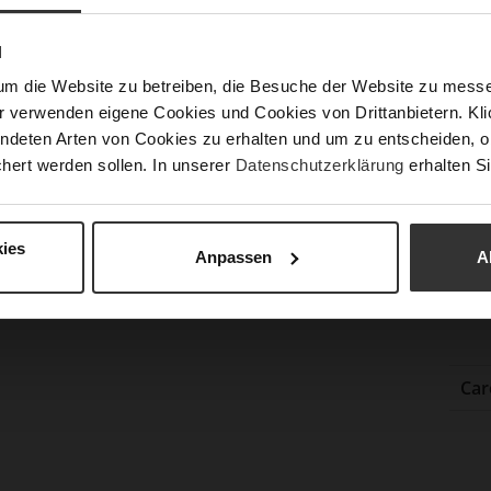
N
Fun
um die Website zu betreiben, die Besuche der Website zu mes
r verwenden eigene Cookies und Cookies von Drittanbietern. Klic
ndeten Arten von Cookies zu erhalten und um zu entscheiden, o
Ver
hert werden sollen. In unserer
Datenschutzerklärung
erhalten Si
Gor
Abs
(m
ies
Anpassen
A
Abs
Auß
Car