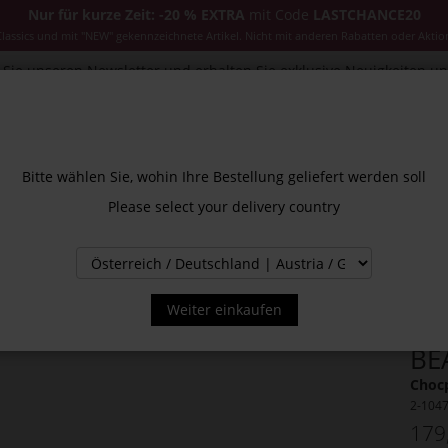
Nur für kurze Zeit: -20 % EXTRA
mit Code
LASTCHANCE20
ssics und mit "NEW" gekennzeichnete Artikel. Nicht mit anderen Rabatten oder Aktio
Sie unseren Newsletter und erhalten Sie exklusive Neuigkeiten u
CESSOIRES
JACKEN & MÄNTEL
NEW
SALE
INS
Bitte wählen Sie, wohin Ihre Bestellung geliefert werden soll
Please select your delivery country
Weiter einkaufen
BE
Choc
2-104
179