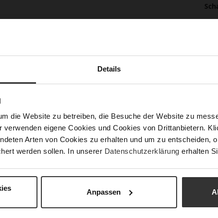
Sch
Nac
Details
Fun
N
Ver
um die Website zu betreiben, die Besuche der Website zu mes
Gor
r verwenden eigene Cookies und Cookies von Drittanbietern. Klic
Abs
ndeten Arten von Cookies zu erhalten und um zu entscheiden, o
(m
hert werden sollen. In unserer
Datenschutzerklärung
erhalten Si
Abs
Auß
ies
Anpassen
A
Car