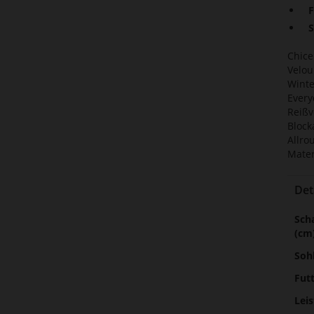
F
S
Chice
Velou
Winte
Every
Reißv
Block
Allro
Mater
Det
Meh
Sch
Inf
(cm
Soh
Fut
Lei