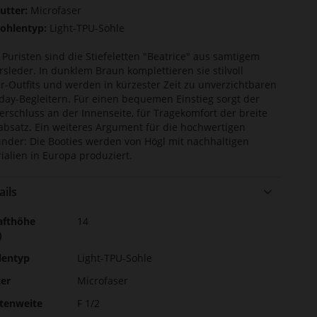
utter:
Microfaser
ohlentyp:
Light-TPU-Sohle
 Puristen sind die Stiefeletten "Beatrice" aus samtigem
rsleder. In dunklem Braun komplettieren sie stilvoll
r-Outfits und werden in kürzester Zeit zu unverzichtbaren
day-Begleitern. Für einen bequemen Einstieg sorgt der
erschluss an der Innenseite, für Tragekomfort der breite
absatz. Ein weiteres Argument für die hochwertigen
under: Die Booties werden von Högl mit nachhaltigen
ialien in Europa produziert.
ails
r
afthöhe
14
ormationen
)
lentyp
Light-TPU-Sohle
ter
Microfaser
stenweite
F 1/2