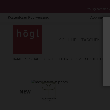
*Ausgenommen Cla
Kostenloser Rückversand
Abonnieren 
Direkt
zum
Inhalt
SCHUHE
TASCHEN
AC
HOME
SCHUHE
STIEFELETTEN
BEATRICE STIEFELETTEN
Zum
Ende
der
Bildergalerie
springen