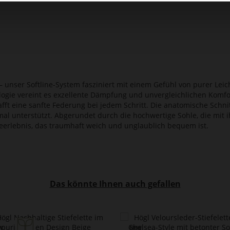
 unser Softline-System fasziniert mit einem Gefühl von purer Leic
logie vereint es exzellente Dämpfung und unvergleichlichen Komf
afft eine sanfte Federung bei jedem Schritt. Die anatomische Schnit
imal unterstützt. Abgerundet durch die hochwertige Sohle, die mit 
ageerlebnis, das traumhaft weich und unglaublich bequem ist.
Das könnte Ihnen auch gefallen