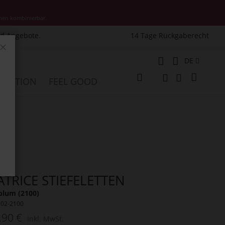
nen kombinierbar.
nd Angebote.
14 Tage Rückgaberecht
Schließen
Sprache
DE
Mein W
PIRATION
FEEL GOOD
Veränderung
Suche
Suche
ATRICE STIEFELETTEN
plum (2100)
702-2100
,90 €
Inkl. MwSt.