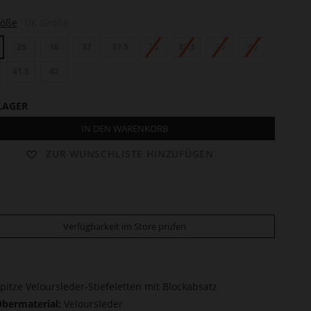
röße
UK Größe
35
36
37
37.5
38
38.5
39
40
41.5
42
LAGER
IN DEN WARENKORB
ZUR WUNSCHLISTE HINZUFÜGEN
Verfügbarkeit im Store prüfen
pitze Veloursleder-Stiefeletten mit Blockabsatz
bermaterial:
Veloursleder