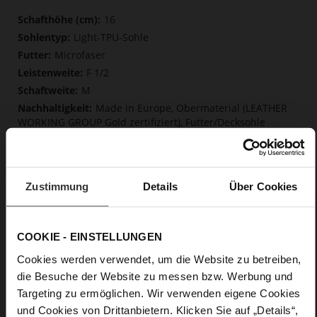
Mehr
16
Informationen
Light-TPU-Sohle
Microfaser
F 1/2
M
Made in Europe, Obermaterial (LEATHER
WORKING GROUP Gold zertifiziert), Futter/Decksohle
(Microliner OEKOTEX zertifiziert/LEATHER WORKING
GROUP zertifiziert)
Softline, Nachhaltiges Produkt, Made in Europe
Reißverschluss
Zustimmung
Details
Über Cookies
Nein
35
COOKIE - EINSTELLUNGEN
Blockabsatz
Kalbvelourleder in Raulederoptik mit
Cookies werden verwendet, um die Website zu betreiben,
einem schönen Schreibeffekt
die Besuche der Website zu messen bzw. Werbung und
Targeting zu ermöglichen. Wir verwenden eigene Cookies
Care
und Cookies von Drittanbietern. Klicken Sie auf „Details“,