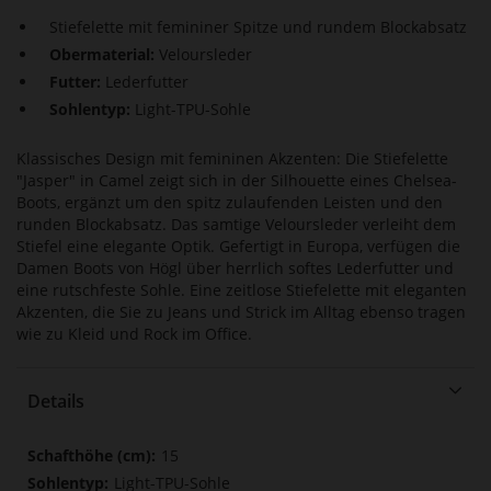
Stiefelette mit femininer Spitze und rundem Blockabsatz
Obermaterial:
Veloursleder
Futter:
Lederfutter
Sohlentyp:
Light-TPU-Sohle
Klassisches Design mit femininen Akzenten: Die Stiefelette
"Jasper" in Camel zeigt sich in der Silhouette eines Chelsea-
Boots, ergänzt um den spitz zulaufenden Leisten und den
runden Blockabsatz. Das samtige Veloursleder verleiht dem
Stiefel eine elegante Optik. Gefertigt in Europa, verfügen die
Damen Boots von Högl über herrlich softes Lederfutter und
eine rutschfeste Sohle. Eine zeitlose Stiefelette mit eleganten
Akzenten, die Sie zu Jeans und Strick im Alltag ebenso tragen
wie zu Kleid und Rock im Office.
Details
Mehr
15
Informationen
Light-TPU-Sohle