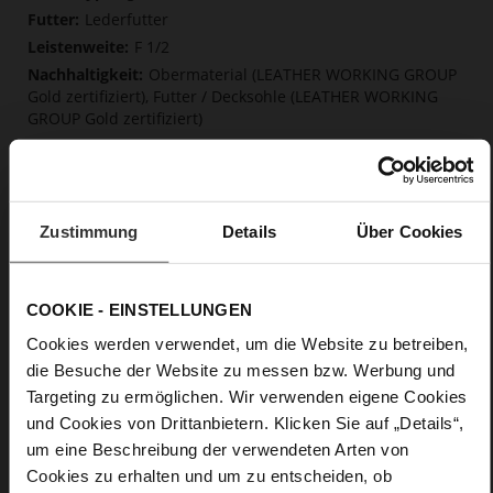
Lederfutter
F 1/2
Obermaterial (LEATHER WORKING GROUP
Gold zertifiziert), Futter / Decksohle (LEATHER WORKING
GROUP Gold zertifiziert)
Softline, Nachhaltiges Produkt
Kein Verschluss
Nein
15
Zustimmung
Details
Über Cookies
Blockabsatz
Kalbvelourleder in Raulederoptik mit
einem schönen Schreibeffekt
COOKIE - EINSTELLUNGEN
Cookies werden verwendet, um die Website zu betreiben,
Care
die Besuche der Website zu messen bzw. Werbung und
Targeting zu ermöglichen. Wir verwenden eigene Cookies
und Cookies von Drittanbietern. Klicken Sie auf „Details“,
um eine Beschreibung der verwendeten Arten von
Cookies zu erhalten und um zu entscheiden, ob