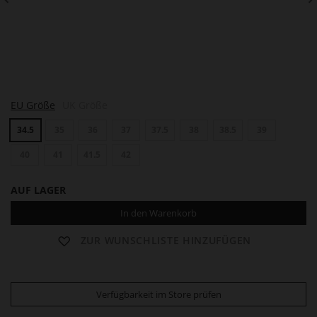
J
J
J
EU Größe
UK Größe
A
A
A
S
S
S
34.5
35
36
37
37.5
38
38.5
39
P
P
P
E
E
E
R
40
41
41.5
42
R
R
AUF LAGER
In den Warenkorb
ZUR WUNSCHLISTE HINZUFÜGEN
Verfügbarkeit im Store prüfen