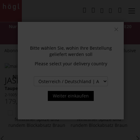
Direkt
zum
Mein Wa
Inhalt
Nur für kurze Zeit: -20 % EXTRA
mit Code
LASTCHANCE20
*Ausgenommen Classics und mit "NEW" gekennzeichnete Artikel.
Schließen
Nicht mit anderen Rabatten oder Aktionen kombinierbar.
Bitte wählen Sie, wohin Ihre Bestellung
Abonnieren Sie unseren Newsletter und erhalten Sie exklusive
geliefert werden soll
Neuigkeiten und Angebote.
Please select your delivery country
Zum
Ende
Zum
JASPER STIEFELETTEN
der
Anfang
Bildergalerie
der
Taupe (1900)
springen
Bildergalerie
2-100512-1900
Weiter einkaufen
springen
179,90 €
Inkl. MwSt.
Das
könnte
Ihnen
auch
gefallen