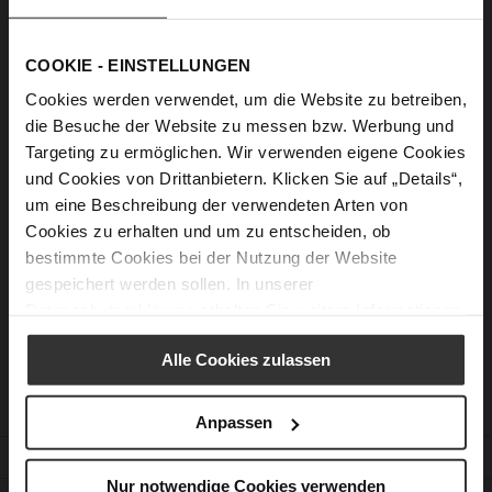
Show Password
COOKIE - EINSTELLUNGEN
Sign In
Cookies werden verwendet, um die Website zu betreiben,
Forgot Your Password?
die Besuche der Website zu messen bzw. Werbung und
Targeting zu ermöglichen. Wir verwenden eigene Cookies
und Cookies von Drittanbietern. Klicken Sie auf „Details“,
um eine Beschreibung der verwendeten Arten von
New Customers
Cookies zu erhalten und um zu entscheiden, ob
bestimmte Cookies bei der Nutzung der Website
Creating an account has many benefits: check out faster, keep
gespeichert werden sollen. In unserer
more than one address, track orders and more.
Datenschutzerklärung
erhalten Sie weitere Informationen.
Create an Account
Alle Cookies zulassen
Anpassen
CUSTOMER SERVICE
Nur notwendige Cookies verwenden