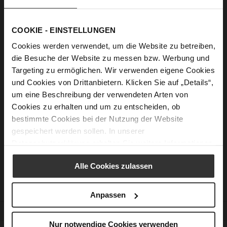
Show Password
COOKIE - EINSTELLUNGEN
Sign In
Cookies werden verwendet, um die Website zu betreiben,
Forgot Your Password?
die Besuche der Website zu messen bzw. Werbung und
Targeting zu ermöglichen. Wir verwenden eigene Cookies
und Cookies von Drittanbietern. Klicken Sie auf „Details“,
um eine Beschreibung der verwendeten Arten von
New Customers
Cookies zu erhalten und um zu entscheiden, ob
bestimmte Cookies bei der Nutzung der Website
Creating an account has many benefits: check out faster, keep
gespeichert werden sollen. In unserer
more than one address, track orders and more.
Datenschutzerklärung
erhalten Sie weitere Informationen.
Create an Account
Alle Cookies zulassen
Anpassen
CUSTOMER SERVICE
Nur notwendige Cookies verwenden