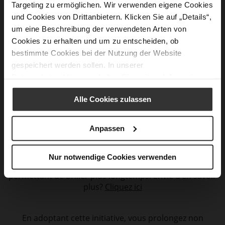
Targeting zu ermöglichen. Wir verwenden eigene Cookies
und Cookies von Drittanbietern. Klicken Sie auf „Details“,
By embracing this initiative, you’re not just extending
um eine Beschreibung der verwendeten Arten von
the life of your wardrobe, but also promoting
Cookies zu erhalten und um zu entscheiden, ob
sustainability and minimizing environmental impact.
bestimmte Cookies bei der Nutzung der Website
gespeichert werden sollen. In unserer
Datenschutzerklärung
erhalten Sie weitere Informationen.
Alle Cookies zulassen
Conformément à la loi française AGEC (Anti-gaspillage
pour une économie circulaire), nous vous
Anpassen
encourageons à offrir une seconde vie aux chaussures
que vous aimez. Grâce au nouveau Bonus Réparation,
vous pouvez bénéficier d'une aide financière pour
Nur notwendige Cookies verwenden
restaurer vos chaussures et textiles hors garantie, leur
permettant de briller plus longtemps. Envie d’en savoir
plus?
Cliquez ici
En adoptant cette initiative, vous prolongez non