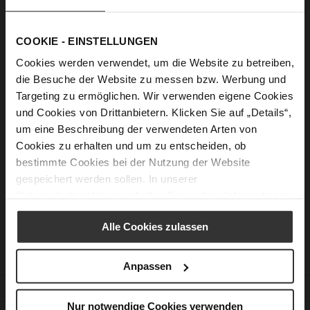
Show Password
COOKIE - EINSTELLUNGEN
Sign In
Cookies werden verwendet, um die Website zu betreiben,
Forgot Your Password?
die Besuche der Website zu messen bzw. Werbung und
Targeting zu ermöglichen. Wir verwenden eigene Cookies
und Cookies von Drittanbietern. Klicken Sie auf „Details“,
um eine Beschreibung der verwendeten Arten von
New Customers
Cookies zu erhalten und um zu entscheiden, ob
bestimmte Cookies bei der Nutzung der Website
Creating an account has many benefits: check out faster, keep
gespeichert werden sollen. In unserer
more than one address, track orders and more.
Datenschutzerklärung
erhalten Sie weitere Informationen.
Create an Account
Alle Cookies zulassen
Anpassen
CUSTOMER SERVICE
Nur notwendige Cookies verwenden