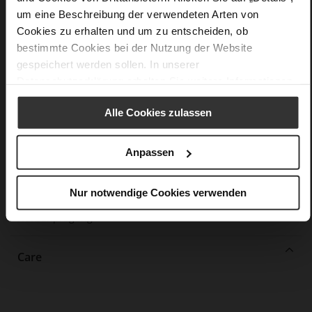
Informationen
Baumwollfutter
um eine Beschreibung der verwendeten Arten von
F 1/2
Cookies zu erhalten und um zu entscheiden, ob
Futter/Decksohle (OEKOTEX
bestimmte Cookies bei der Nutzung der Website
zertifiziert/LEATHER WORKING GROUP zertifiziert), Made in
gespeichert werden sollen. In unserer
Europe, Schnürsenkel (Tencel), Obermaterial (LEATHER
Datenschutzerklärung
erhalten Sie weitere Informationen.
WORKING GROUP Gold zertifiziert)
Herausnehmbare Sohle, Nachhaltiges Produkt,
Alle Cookies zulassen
Made in Europe
Schnürung
Nein
Anpassen
0
flach
Nur notwendige Cookies verwenden
sehr softes Ziegenleder mit grober
Narbenprägung
Care