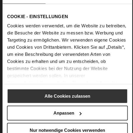
abnehmbaren Riemens tragen Sie die vielseitige Tasche
entweder über der Schulter oder als Henkeltasche.
COOKIE - EINSTELLUNGEN
Cookies werden verwendet, um die Website zu betreiben,
Details
die Besuche der Website zu messen bzw. Werbung und
Targeting zu ermöglichen. Wir verwenden eigene Cookies
Mehr
Obermaterial (LEATHER WORKING GROUP
und Cookies von Drittanbietern. Klicken Sie auf „Details“,
Informationen
Gold zertifiziert)
um eine Beschreibung der verwendeten Arten von
24 x 9,5 x 17 cm
Cookies zu erhalten und um zu entscheiden, ob
Nachhaltiges Produkt
bestimmte Cookies bei der Nutzung der Website
Kalbvelourleder in Raulederoptik mit
gespeichert werden sollen. In unserer
einem schönen Schreibeffekt
Datenschutzerklärung
erhalten Sie weitere Informationen.
Alle Cookies zulassen
Das könnte Ihnen auch gefallen
Anpassen
Nur notwendige Cookies verwenden