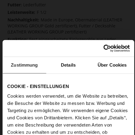
Informationen
Lederfutter
F 1/2
Made in Europe, Obermaterial (LEATHER
WORKING GROUP Gold zertifiziert), Futter / Decksohle
(LEATHER WORKING GROUP zertifiziert)
Fest eingearbeitete Einlegesohle aus Leder,
Softline, Nachhaltiges Produkt, Made in Europe
Schnalle
Nein
Zustimmung
Details
Über Cookies
46
Blockabsatz
edles, hochwertiges Lammleder in matter
COOKIE - EINSTELLUNGEN
Optik
Cookies werden verwendet, um die Website zu betreiben,
die Besuche der Website zu messen bzw. Werbung und
Care
Targeting zu ermöglichen. Wir verwenden eigene Cookies
und Cookies von Drittanbietern. Klicken Sie auf „Details“,
um eine Beschreibung der verwendeten Arten von
Cookies zu erhalten und um zu entscheiden, ob