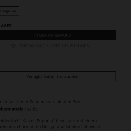
eitsgröße
LAGER
IN DEN WARENKORB
ZUR WUNSCHLISTE HINZUFÜGEN
Verfügbarkeit im Store prüfen
uch aus reiner Seite mit verspieltem Print
bermaterial:
Seide
eidentuch "Karree Puppets" begeistert mit einem
lreichen, charmanten Design und ist eine liebevolle