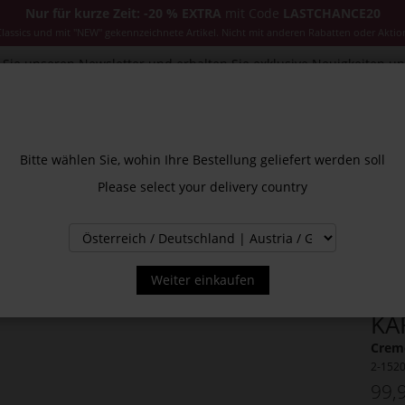
Nur für kurze Zeit: -20 % EXTRA
mit Code
LASTCHANCE20
ssics und mit "NEW" gekennzeichnete Artikel. Nicht mit anderen Rabatten oder Aktio
Sie unseren Newsletter und erhalten Sie exklusive Neuigkeiten u
CESSOIRES
JACKEN & MÄNTEL
NEW
SALE
INS
Bitte wählen Sie, wohin Ihre Bestellung geliefert werden soll
Please select your delivery country
Weiter einkaufen
KA
Creme
2-152
99,