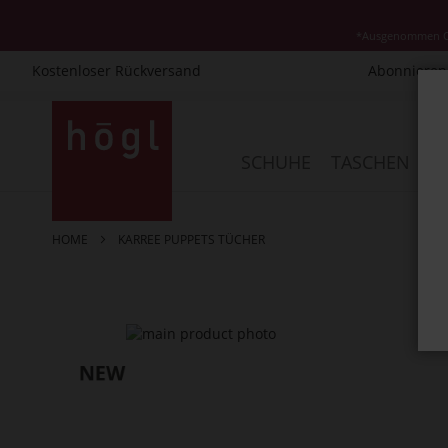
*Ausgenommen Cla
Kostenloser Rückversand
Abonnieren 
Direkt
zum
Inhalt
SCHUHE
TASCHEN
AC
HOME
KARREE PUPPETS TÜCHER
Zum
Ende
der
Bildergalerie
springen