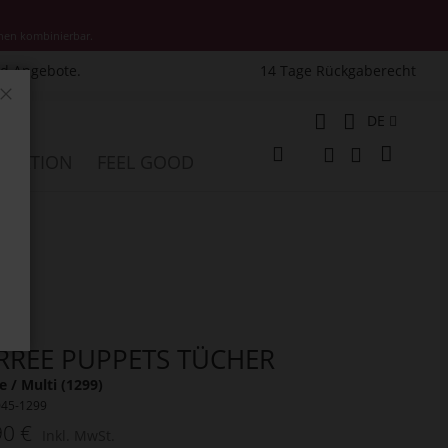
nen kombinierbar.
nd Angebote.
14 Tage Rückgaberecht
Schließen
Sprache
DE
Mein W
PIRATION
FEEL GOOD
Veränderung
Suche
Suche
RREE PUPPETS TÜCHER
 / Multi (1299)
045-1299
90 €
Inkl. MwSt.