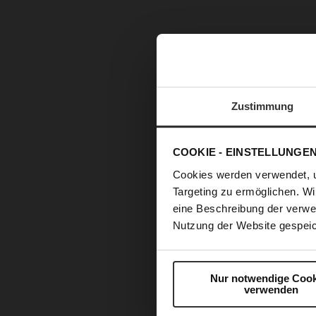
Zustimmung
COOKIE - EINSTELLUNGE
Cookies werden verwendet, 
Targeting zu ermöglichen. Wi
eine Beschreibung der verwe
Nutzung der Website gespeic
Zum
Anfang
der
Nur notwendige Cook
Bildergalerie
verwenden
springen