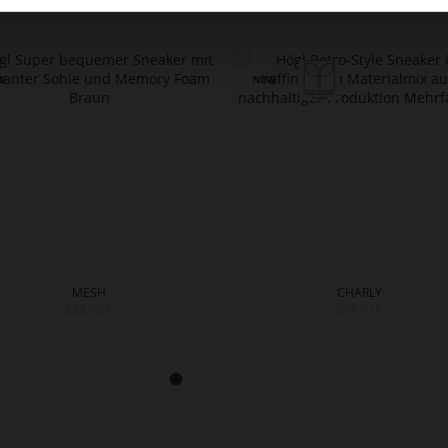
MESH
CHARLY
229,90 €
249,90 €