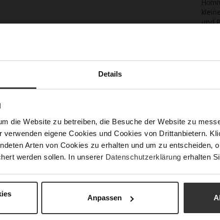
Homma
klein
und P
Ausst
weich
Trage
elega
Begle
Details
Det
N
Meh
Maß
um die Website zu betreiben, die Besuche der Website zu mes
Inf
Auß
r verwenden eigene Cookies und Cookies von Drittanbietern. Klic
ndeten Arten von Cookies zu erhalten und um zu entscheiden, o
Far
hert werden sollen. In unserer
Datenschutzerklärung
erhalten Si
ies
Anpassen
A
Das könnte Ihnen auch gefallen