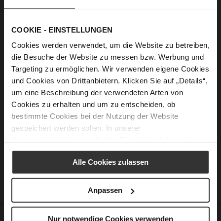
COOKIE - EINSTELLUNGEN
Cookies werden verwendet, um die Website zu betreiben,
die Besuche der Website zu messen bzw. Werbung und
Targeting zu ermöglichen. Wir verwenden eigene Cookies
und Cookies von Drittanbietern. Klicken Sie auf „Details“,
um eine Beschreibung der verwendeten Arten von
Cookies zu erhalten und um zu entscheiden, ob
bestimmte Cookies bei der Nutzung der Website
MARLEY
MARLEY
gespeichert werden sollen. In unserer
€199.90
€199.90
Datenschutzerklärung
erhalten Sie weitere Informationen.
Alle Cookies zulassen
Anpassen
CUSTOMER SERVICE
Nur notwendige Cookies verwenden