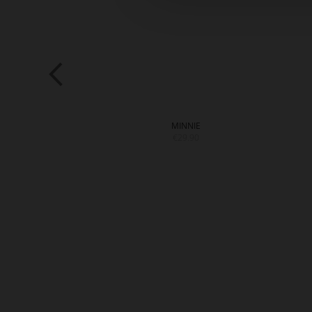
ERLY
MINNIE
9.90
€29.90