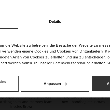
shoe 
qualit
An acc
to co
Details
Det
N
Mor
Size
Info
um die Website zu betreiben, die Besuche der Website zu mes
Upp
r verwenden eigene Cookies und Cookies von Drittanbietern. Klic
ndeten Arten von Cookies zu erhalten und um zu entscheiden, o
hert werden sollen. In unserer
Datenschutzerklärung
erhalten Si
You might also like
ies
Anpassen
A