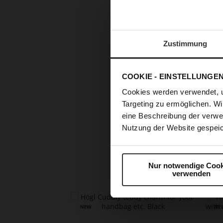
Zustimmung
COOKIE - EINSTELLUNGE
Cookies werden verwendet, 
Targeting zu ermöglichen. Wi
eine Beschreibung der verwe
Skip
to
Nutzung der Website gespeic
the
beginning
of
Nur notwendige Cook
the
verwenden
images
gallery