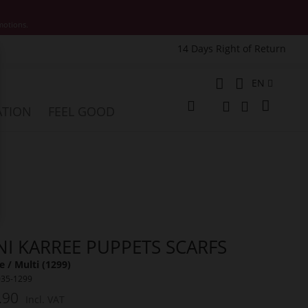
motions.
14 Days Right of Return
e
Language
EN
My Cart
ATION
FEEL GOOD
Change
Search
Search
NI KARREE PUPPETS SCARFS
 / Multi (1299)
035-1299
.90
Incl. VAT