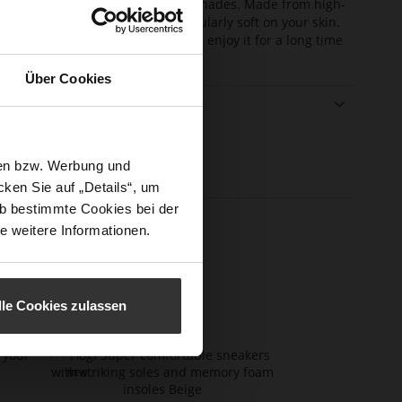
designs in soft beige and pastel shades. Made from high-
y silk, this small scarf feels particularly soft on your skin.
essory that is rich in detail; you'll enjoy it for a long time
me.
Über Cookies
ails
e
 (l x w x h)
50 x 50cm
rmation
sen bzw. Werbung und
er Material
silk
ken Sie auf „Details“, um
b bestimmte Cookies bei der
e weitere Informationen.
lle Cookies zulassen