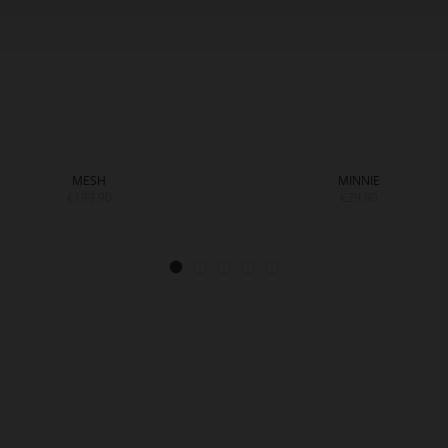
MESH
MINNIE
€199.90
€29.90