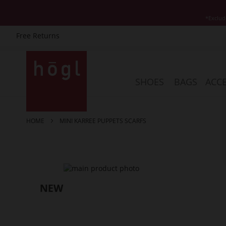
*Exclud
Free Returns
Skip
to
Content
SHOES
BAGS
ACCE
HOME
MINI KARREE PUPPETS SCARFS
Skip
to
the
end
of
the