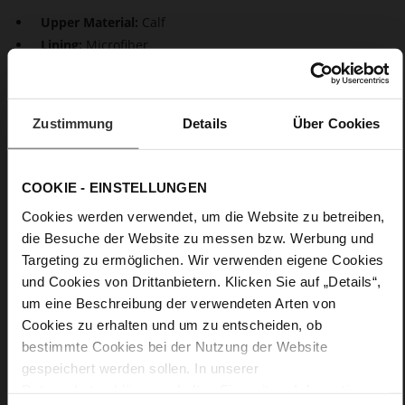
Upper Material:
Calf
Lining:
Microfiber
Sole Type:
light TPU
Details
Zustimmung
Details
Über Cookies
More
14
Information
light TPU
COOKIE - EINSTELLUNGEN
Microfiber
Cookies werden verwendet, um die Website zu betreiben,
F 1/2
die Besuche der Website zu messen bzw. Werbung und
Made in Europe, Upper Material (LEATHER
Targeting zu ermöglichen. Wir verwenden eigene Cookies
WORKING GROUP Gold certified), Lining / Insole (LEATHER
WORKING GROUP certified)
und Cookies von Drittanbietern. Klicken Sie auf „Details“,
um eine Beschreibung der verwendeten Arten von
Sustainable Product, Made in Europe
Cookies zu erhalten und um zu entscheiden, ob
No Lacing
bestimmte Cookies bei der Nutzung der Website
No
gespeichert werden sollen. In unserer
55
Datenschutzerklärung
erhalten Sie weitere Informationen.
Block Heel