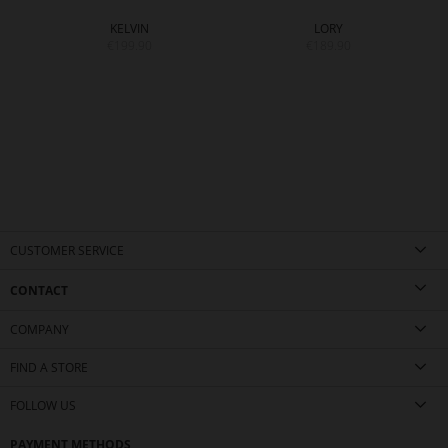
KELVIN
LORY
€199.90
€189.90
CUSTOMER SERVICE
CONTACT
COMPANY
FIND A STORE
FOLLOW US
PAYMENT METHODS