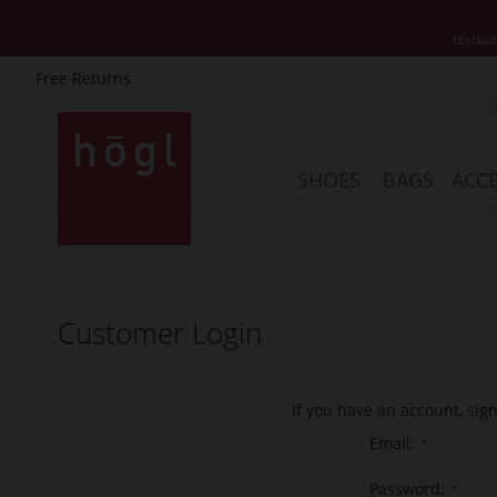
*Exclud
Free Returns
Skip
to
Content
SHOES
BAGS
ACCE
Customer Login
If you have an account, sig
Email
Password