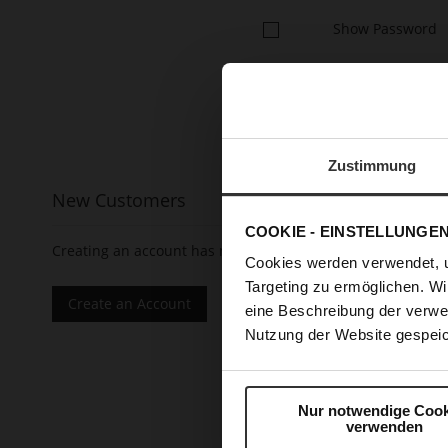
Show Password
Zustimmung
New Customers
COOKIE - EINSTELLUNGE
Creating an account has many benefits: check out faster, 
Cookies werden verwendet, 
Targeting zu ermöglichen. Wi
Create an Account
eine Beschreibung der verwe
Nutzung der Website gespeic
Nur notwendige Cook
verwenden