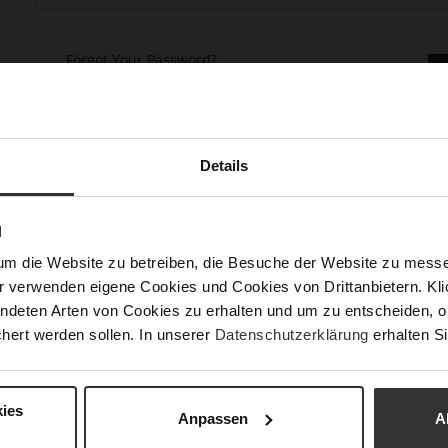
Forgot Your Password?
Details
N
keep more than one address, track orders and more.
um die Website zu betreiben, die Besuche der Website zu mes
r verwenden eigene Cookies und Cookies von Drittanbietern. Klic
ndeten Arten von Cookies zu erhalten und um zu entscheiden, o
hert werden sollen. In unserer
Datenschutzerklärung
erhalten Si
ies
Anpassen
A