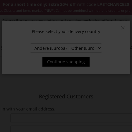
For a short time only: Extra 20% off
with code
LASTCHANCE20
es Classics and items marked "NEW". Cannot be combined with other discounts or pro
Subscribe to our newsletter and receive exclusive offers & news.
Please select your delivery country
Clos
SSORIES
JACKETS & COATS
NEW
SALE
INSPIR
Continue shopping
Registered Customers
n in with your email address.