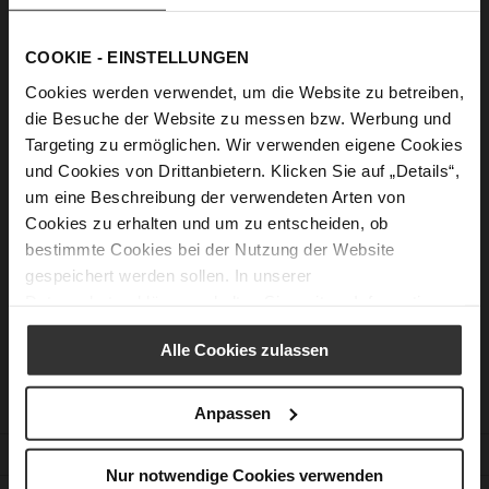
Show Password
COOKIE - EINSTELLUNGEN
Sign In
Cookies werden verwendet, um die Website zu betreiben,
die Besuche der Website zu messen bzw. Werbung und
Forgot Your Password?
Targeting zu ermöglichen. Wir verwenden eigene Cookies
und Cookies von Drittanbietern. Klicken Sie auf „Details“,
um eine Beschreibung der verwendeten Arten von
New Customers
Cookies zu erhalten und um zu entscheiden, ob
bestimmte Cookies bei der Nutzung der Website
Creating an account has many benefits: check out faster, keep
gespeichert werden sollen. In unserer
more than one address, track orders and more.
Datenschutzerklärung
erhalten Sie weitere Informationen.
Create an Account
Alle Cookies zulassen
Anpassen
CUSTOMER SERVICE
Nur notwendige Cookies verwenden