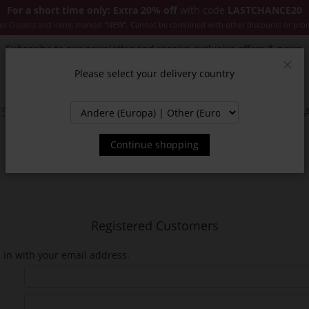
For a short time only: Extra 20% off
with code
LASTCHANCE20
es Classics and items marked "NEW". Cannot be combined with other discounts or pro
Subscribe to our newsletter and receive exclusive offers & news.
Please select your delivery country
Clos
SSORIES
JACKETS & COATS
NEW
SALE
INSPIR
Continue shopping
Registered Customers
n in with your email address.