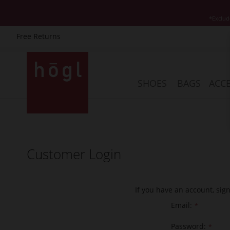
*Exclud
Free Returns
Skip
to
Content
SHOES
BAGS
ACCE
Customer Login
If you have an account, sig
Email
Password