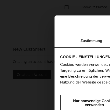
Show Password
Zustimmung
New Customers
COOKIE - EINSTELLUNGE
Creating an account has many benefits: check out faster, 
Cookies werden verwendet, 
Targeting zu ermöglichen. Wi
Create an Account
eine Beschreibung der verwe
Nutzung der Website gespeic
Nur notwendige Cook
verwenden