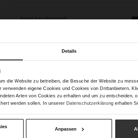
Forgot Your Password?
Details
N
keep more than one address, track orders and more.
um die Website zu betreiben, die Besuche der Website zu mes
r verwenden eigene Cookies und Cookies von Drittanbietern. Klic
ndeten Arten von Cookies zu erhalten und um zu entscheiden, o
hert werden sollen. In unserer
Datenschutzerklärung
erhalten Si
ies
Anpassen
A