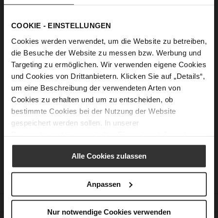
Show Password
COOKIE - EINSTELLUNGEN
Sign In
Cookies werden verwendet, um die Website zu betreiben,
die Besuche der Website zu messen bzw. Werbung und
Forgot Your Password?
Targeting zu ermöglichen. Wir verwenden eigene Cookies
und Cookies von Drittanbietern. Klicken Sie auf „Details“,
um eine Beschreibung der verwendeten Arten von
New Customers
Cookies zu erhalten und um zu entscheiden, ob
bestimmte Cookies bei der Nutzung der Website
Creating an account has many benefits: check out faster, keep
gespeichert werden sollen. In unserer
more than one address, track orders and more.
Datenschutzerklärung
erhalten Sie weitere Informationen.
Create an Account
Alle Cookies zulassen
Anpassen
CUSTOMER SERVICE
Nur notwendige Cookies verwenden