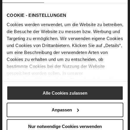
Show Password
COOKIE - EINSTELLUNGEN
Sign In
Cookies werden verwendet, um die Website zu betreiben,
die Besuche der Website zu messen bzw. Werbung und
Forgot Your Password?
Targeting zu ermöglichen. Wir verwenden eigene Cookies
und Cookies von Drittanbietern. Klicken Sie auf „Details“,
um eine Beschreibung der verwendeten Arten von
New Customers
Cookies zu erhalten und um zu entscheiden, ob
bestimmte Cookies bei der Nutzung der Website
Creating an account has many benefits: check out faster, keep
gespeichert werden sollen. In unserer
more than one address, track orders and more.
Datenschutzerklärung
erhalten Sie weitere Informationen.
Create an Account
Alle Cookies zulassen
Anpassen
CUSTOMER SERVICE
Nur notwendige Cookies verwenden